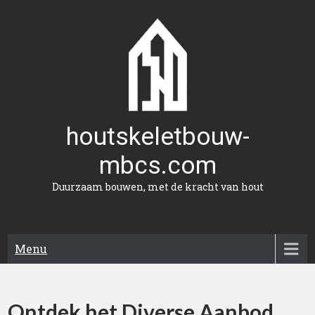
Naar
de
inhoud
gaan
houtskeletbouw-
mbcs.com
Duurzaam bouwen, met de kracht van hout
Menu
Ontdek het Diverse Aanbod