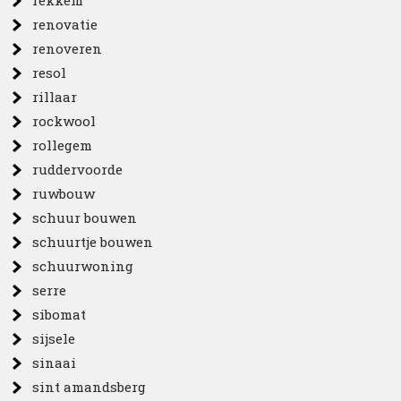
rekkem
renovatie
renoveren
resol
rillaar
rockwool
rollegem
ruddervoorde
ruwbouw
schuur bouwen
schuurtje bouwen
schuurwoning
serre
sibomat
sijsele
sinaai
sint amandsberg