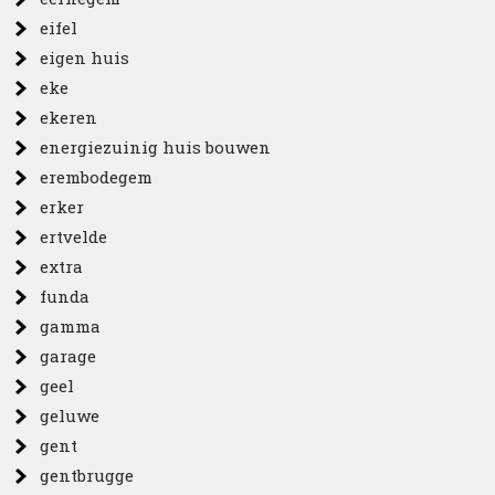
eifel
eigen huis
eke
ekeren
energiezuinig huis bouwen
erembodegem
erker
ertvelde
extra
funda
gamma
garage
geel
geluwe
gent
gentbrugge