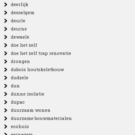
deerlijk
desselgem
deurle
deurne
dewaele
doe het zelf
doe het zelf trap renovatie
drongen
dubois houtskeletbouw
dudzele
dun
dunne isolatie
dupac
duurzaam wonen
duurzame bouwmaterialen
ecohuis
eernegem