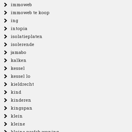
immoweb
immoweb te koop
ing
intopia
isolatieplaten
isolerende
jamabo
kalken
kessel
kessel lo
kieldrecht
kind
kinderen
kingspan
klein
kleine
kleine prefab woning