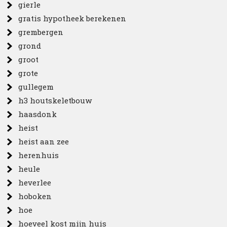
gierle
gratis hypotheek berekenen
grembergen
grond
groot
grote
gullegem
h3 houtskeletbouw
haasdonk
heist
heist aan zee
herenhuis
heule
heverlee
hoboken
hoe
hoeveel kost mijn huis