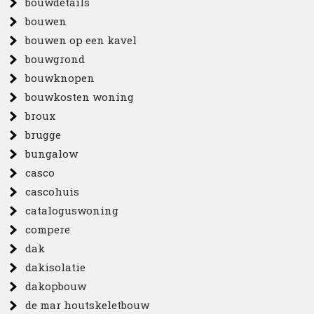
bouwdetails
bouwen
bouwen op een kavel
bouwgrond
bouwknopen
bouwkosten woning
broux
brugge
bungalow
casco
cascohuis
cataloguswoning
compere
dak
dakisolatie
dakopbouw
de mar houtskeletbouw