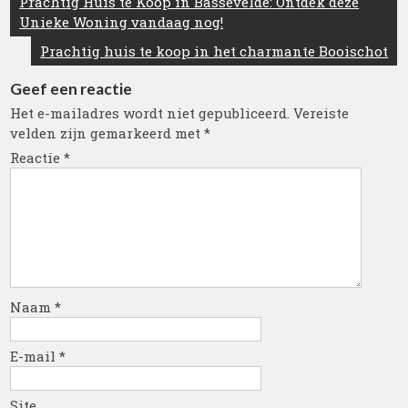
Prachtig Huis te Koop in Bassevelde: Ontdek deze
Unieke Woning vandaag nog!
Prachtig huis te koop in het charmante Booischot
Geef een reactie
Het e-mailadres wordt niet gepubliceerd.
Vereiste
velden zijn gemarkeerd met
*
Reactie
*
Naam
*
E-mail
*
Site