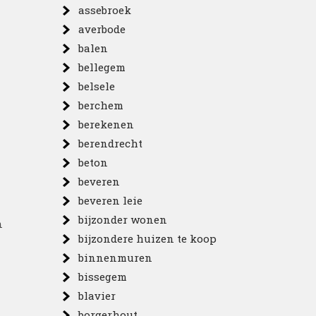
assebroek
averbode
balen
bellegem
belsele
berchem
berekenen
berendrecht
beton
beveren
beveren leie
bijzonder wonen
n
bijzondere huizen te koop
binnenmuren
bissegem
blavier
borgerhout