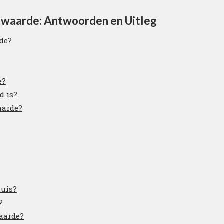
waarde: Antwoorden en Uitleg
de?
e?
d is?
aarde?
huis?
?
aarde?