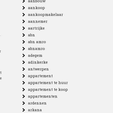
aanbouw
aankoop
aankoopmakelaar
aannemer
aartrijke
n
abn
abn amro
abnamro
r
adegem
adinkerke
antwerpen
t
appartement
e
appartement te huur
appartement te koop
appartementen
ardennen
arkana