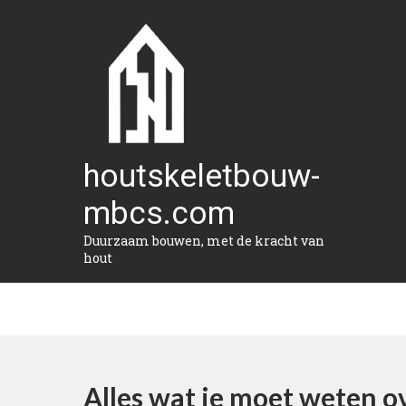
Naar
de
inhoud
gaan
houtskeletbouw-
mbcs.com
Duurzaam bouwen, met de kracht van
hout
Alles wat je moet weten o