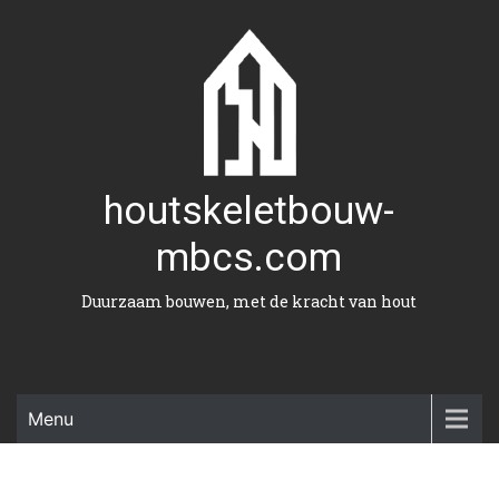
Naar
de
inhoud
gaan
houtskeletbouw-
mbcs.com
Duurzaam bouwen, met de kracht van hout
Menu