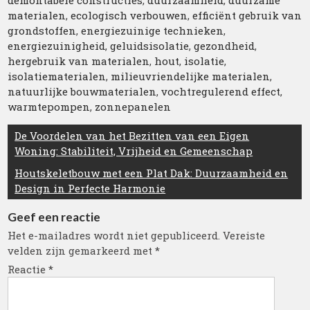
demontabele constructies
,
duurzaamheid
,
duurzame
materialen
,
ecologisch verbouwen
,
efficiënt gebruik van
grondstoffen
,
energiezuinige technieken
,
energiezuinigheid
,
geluidsisolatie
,
gezondheid
,
hergebruik van materialen
,
hout
,
isolatie
,
isolatiematerialen
,
milieuvriendelijke materialen
,
natuurlijke bouwmaterialen
,
vochtregulerend effect
,
warmtepompen
,
zonnepanelen
Berichtnavigatie
De Voordelen van het Bezitten van een Eigen
Woning: Stabiliteit, Vrijheid en Gemeenschap
Houtskeletbouw met een Plat Dak: Duurzaamheid en
Design in Perfecte Harmonie
Geef een reactie
Het e-mailadres wordt niet gepubliceerd.
Vereiste
velden zijn gemarkeerd met
*
Reactie
*