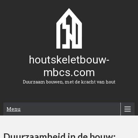
Naar
de
inhoud
gaan
houtskeletbouw-
mbcs.com
Duurzaam bouwen, met de kracht van hout
Menu
Duurzaamheid in de bouw: