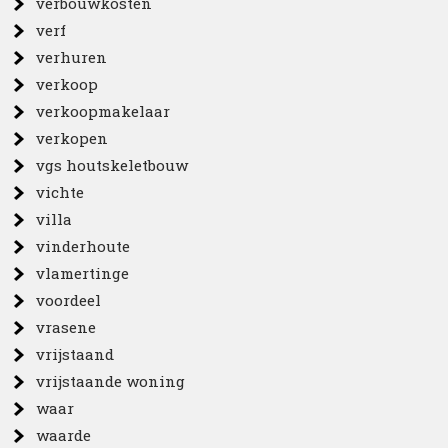
verbouwkosten
verf
verhuren
verkoop
verkoopmakelaar
verkopen
vgs houtskeletbouw
vichte
villa
vinderhoute
vlamertinge
voordeel
vrasene
vrijstaand
vrijstaande woning
waar
waarde