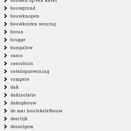
bouwen op een kavel
bouwgrond
bouwknopen
bouwkosten woning
broux
brugge
bungalow
casco
cascohuis
cataloguswoning
compere
dak
dakisolatie
dakopbouw
de mar houtskeletbouw
deerlijk
desselgem