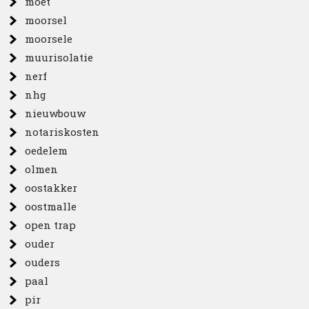
moet
moorsel
moorsele
muurisolatie
nerf
nhg
nieuwbouw
notariskosten
oedelem
olmen
oostakker
oostmalle
open trap
ouder
ouders
paal
pir