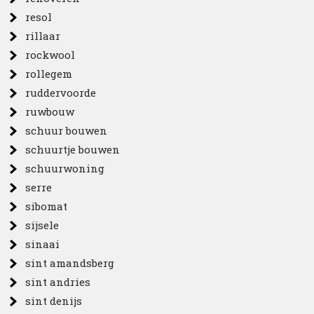
resol
rillaar
rockwool
rollegem
ruddervoorde
ruwbouw
schuur bouwen
schuurtje bouwen
schuurwoning
serre
sibomat
sijsele
sinaai
sint amandsberg
sint andries
sint denijs