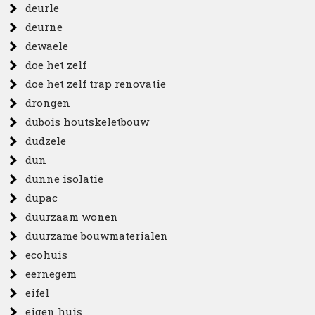
deurle
deurne
dewaele
doe het zelf
doe het zelf trap renovatie
drongen
dubois houtskeletbouw
dudzele
dun
dunne isolatie
dupac
duurzaam wonen
duurzame bouwmaterialen
ecohuis
eernegem
eifel
eigen huis