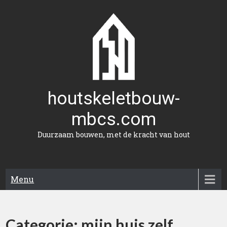
Naar
de
inhoud
gaan
houtskeletbouw-
mbcs.com
Duurzaam bouwen, met de kracht van hout
Menu
Categorie:
mijn huis zelf