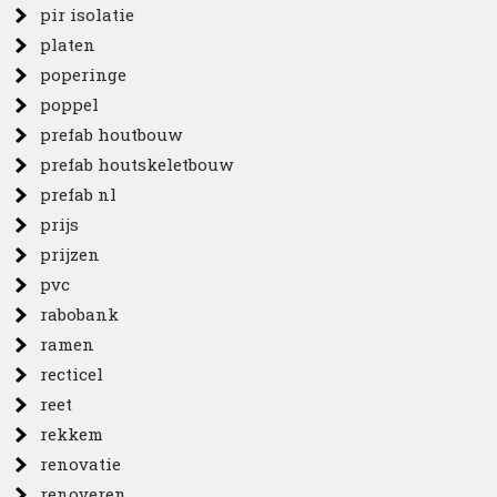
pir isolatie
platen
poperinge
poppel
prefab houtbouw
prefab houtskeletbouw
prefab nl
prijs
prijzen
pvc
rabobank
ramen
recticel
reet
rekkem
renovatie
renoveren