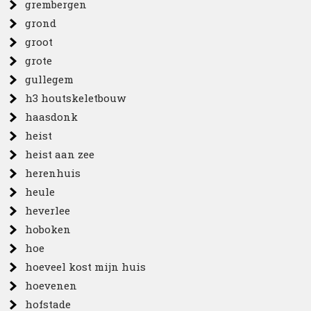
grembergen
grond
groot
grote
gullegem
h3 houtskeletbouw
haasdonk
heist
heist aan zee
herenhuis
heule
heverlee
hoboken
hoe
hoeveel kost mijn huis
hoevenen
hofstade