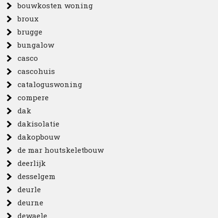
bouwkosten woning
broux
brugge
bungalow
casco
cascohuis
cataloguswoning
compere
dak
dakisolatie
dakopbouw
de mar houtskeletbouw
deerlijk
desselgem
deurle
deurne
dewaele