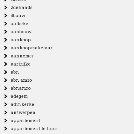
2dehands
3bouw
aalbeke
aanbouw
aankoop
aankoopmakelaar
aannemer
aartrijke
abn
abn amro
abnamro
adegem
adinkerke
antwerpen
appartement
appartement te huur