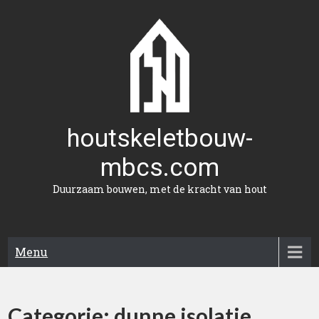
Naar
de
inhoud
gaan
houtskeletbouw-
mbcs.com
Duurzaam bouwen, met de kracht van hout
Menu
Categorie:
dunne isolatie