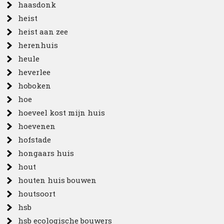
haasdonk
heist
heist aan zee
herenhuis
heule
heverlee
hoboken
hoe
hoeveel kost mijn huis
hoevenen
hofstade
hongaars huis
hout
houten huis bouwen
houtsoort
hsb
hsb ecologische bouwers