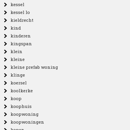
kessel
kessel lo
kieldrecht
kind
kinderen
kingspan
klein
kleine
kleine prefab woning
klinge
koersel
koolkerke
koop
koophuis
koopwoning
koopwoningen
kopen