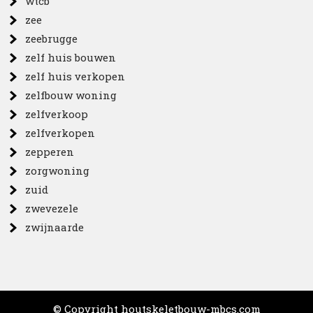
wtcb
zee
zeebrugge
zelf huis bouwen
zelf huis verkopen
zelfbouw woning
zelfverkoop
zelfverkopen
zepperen
zorgwoning
zuid
zwevezele
zwijnaarde
© Copyright houtskeletbouw-mbcs.com