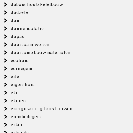
dubois houtskeletbouw
dudzele
dun
dunne isolatie
dupac
duurzaam wonen
duurzame bouwmaterialen
ecohuis
eernegem
eifel
eigen huis
eke
ekeren
energiezuinig huis bouwen
erembodegem
erker
ertvelde