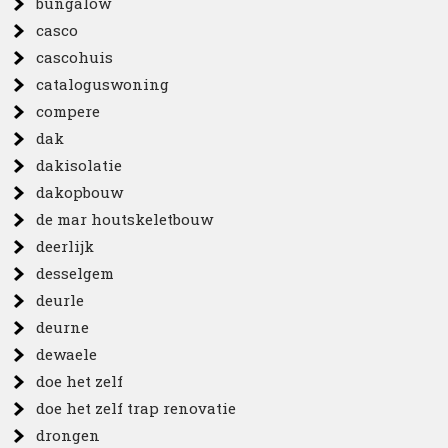
bungalow
casco
cascohuis
cataloguswoning
compere
dak
dakisolatie
dakopbouw
de mar houtskeletbouw
deerlijk
desselgem
deurle
deurne
dewaele
doe het zelf
doe het zelf trap renovatie
drongen