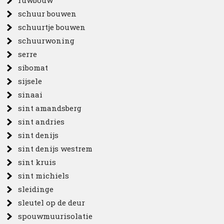
ruwbouw
schuur bouwen
schuurtje bouwen
schuurwoning
serre
sibomat
sijsele
sinaai
sint amandsberg
sint andries
sint denijs
sint denijs westrem
sint kruis
sint michiels
sleidinge
sleutel op de deur
spouwmuurisolatie