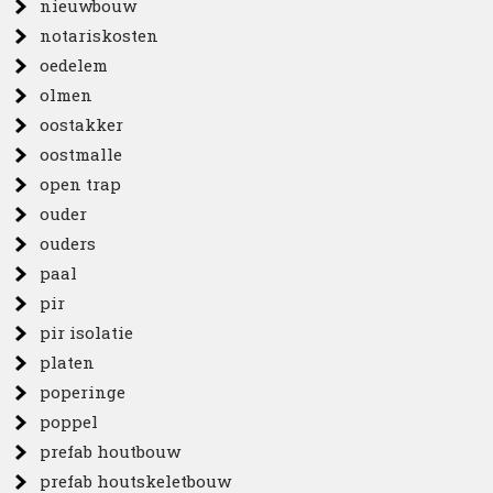
nieuwbouw
notariskosten
oedelem
olmen
oostakker
oostmalle
open trap
ouder
ouders
paal
pir
pir isolatie
platen
poperinge
poppel
prefab houtbouw
prefab houtskeletbouw