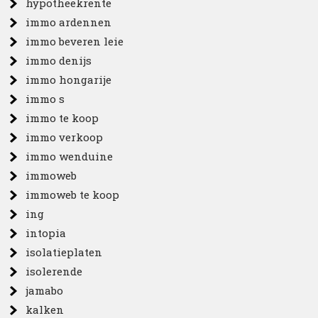
hypotheekrente
immo ardennen
immo beveren leie
immo denijs
immo hongarije
immo s
immo te koop
immo verkoop
immo wenduine
immoweb
immoweb te koop
ing
intopia
isolatieplaten
isolerende
jamabo
kalken