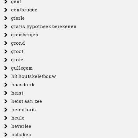
gent
gentbrugge
gierle
gratis hypotheek berekenen
grembergen
grond
groot
grote
gullegem
h3 houtskeletbouw
haasdonk
heist
heist aan zee
herenhuis
heule
heverlee
hoboken