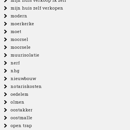
mijn huis verkoop ik zelf
mijn huis zelf verkopen
modern
moerkerke
moet
moorsel
moorsele
muurisolatie
nerf
nhg
nieuwbouw
notariskosten
oedelem
olmen
oostakker
oostmalle
open trap