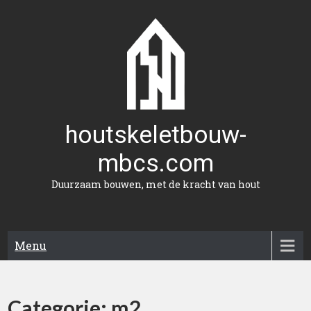
Naar
de
inhoud
gaan
houtskeletbouw-
mbcs.com
Duurzaam bouwen, met de kracht van hout
Menu
Categorie:
m2