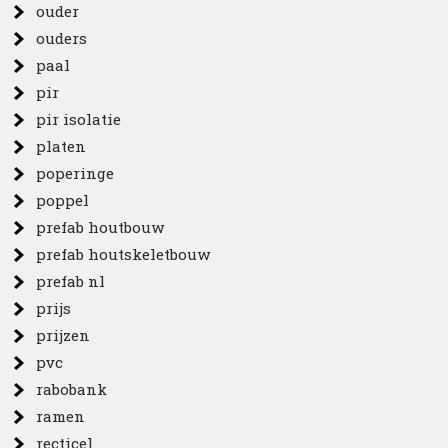
ouder
ouders
paal
pir
pir isolatie
platen
poperinge
poppel
prefab houtbouw
prefab houtskeletbouw
prefab nl
prijs
prijzen
pvc
rabobank
ramen
recticel