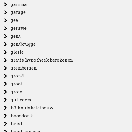
gamma
garage
geel
geluwe
gent
gentbrugge
gierle
gratis hypotheek berekenen
grembergen
grond
groot
grote
gullegem
h3 houtskeletbouw
haasdonk
heist
heist aan zee