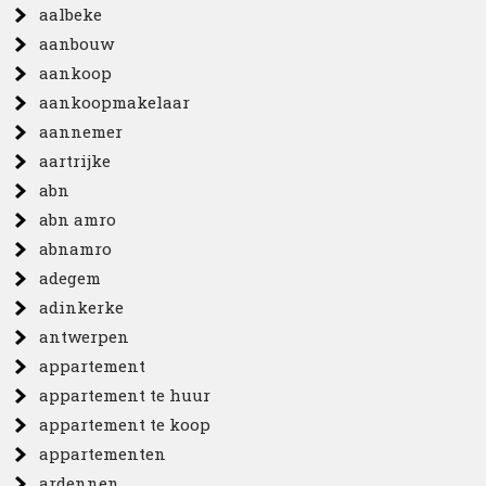
aalbeke
aanbouw
aankoop
aankoopmakelaar
aannemer
aartrijke
abn
abn amro
abnamro
adegem
adinkerke
antwerpen
appartement
appartement te huur
appartement te koop
appartementen
ardennen