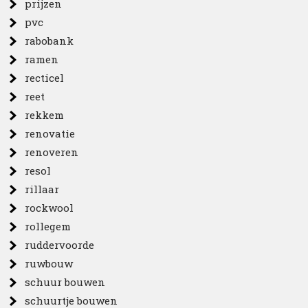
prijzen
pvc
rabobank
ramen
recticel
reet
rekkem
renovatie
renoveren
resol
rillaar
rockwool
rollegem
ruddervoorde
ruwbouw
schuur bouwen
schuurtje bouwen