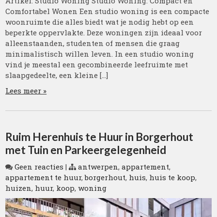
Artikel: Studio Woning Studio Woning: Compact en
Comfortabel Wonen Een studio woning is een compacte
woonruimte die alles biedt wat je nodig hebt op een
beperkte oppervlakte. Deze woningen zijn ideaal voor
alleenstaanden, studenten of mensen die graag
minimalistisch willen leven. In een studio woning
vind je meestal een gecombineerde leefruimte met
slaapgedeelte, een kleine […]
Lees meer »
Ruim Herenhuis te Huur in Borgerhout
met Tuin en Parkeergelegenheid
Geen reacties
|
antwerpen
,
appartement
,
appartement te huur
,
borgerhout
,
huis
,
huis te koop
,
huizen
,
huur
,
koop
,
woning