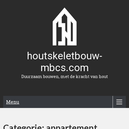
Naar
de
inhoud
gaan
houtskeletbouw-
mbcs.com
Duurzaam bouwen, met de kracht van hout
Menu
Categorie:
appartement