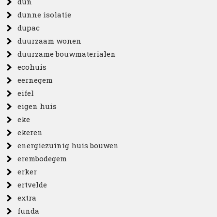
dun
dunne isolatie
dupac
duurzaam wonen
duurzame bouwmaterialen
ecohuis
eernegem
eifel
eigen huis
eke
ekeren
energiezuinig huis bouwen
erembodegem
erker
ertvelde
extra
funda