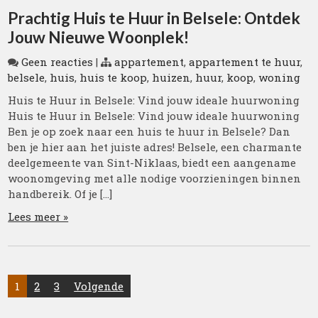
Prachtig Huis te Huur in Belsele: Ontdek
Jouw Nieuwe Woonplek!
Geen reacties
|
appartement
,
appartement te huur
,
belsele
,
huis
,
huis te koop
,
huizen
,
huur
,
koop
,
woning
Huis te Huur in Belsele: Vind jouw ideale huurwoning
Huis te Huur in Belsele: Vind jouw ideale huurwoning
Ben je op zoek naar een huis te huur in Belsele? Dan
ben je hier aan het juiste adres! Belsele, een charmante
deelgemeente van Sint-Niklaas, biedt een aangename
woonomgeving met alle nodige voorzieningen binnen
handbereik. Of je […]
Lees meer »
Posts
1
2
3
Volgende
pagination