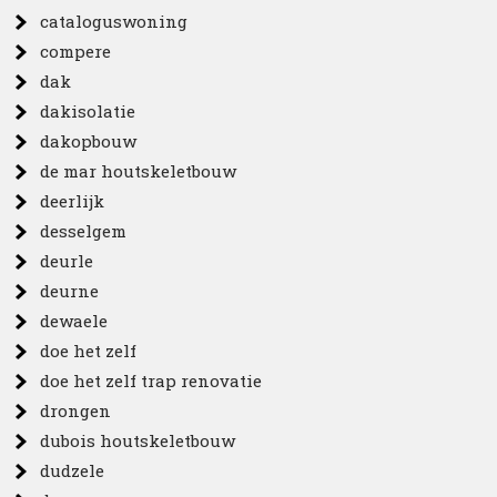
cataloguswoning
compere
dak
dakisolatie
dakopbouw
de mar houtskeletbouw
deerlijk
desselgem
deurle
deurne
dewaele
doe het zelf
doe het zelf trap renovatie
drongen
dubois houtskeletbouw
dudzele