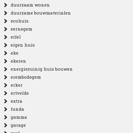
duurzaam wonen
duurzame bouwmaterialen
ecohuis
eernegem
eifel
eigen huis
eke
ekeren
energiezuinig huis bouwen
erembodegem
erker
ertvelde
extra
funda
gamma
garage