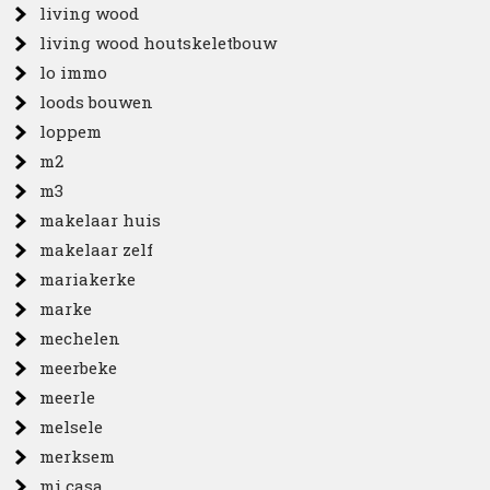
living wood
living wood houtskeletbouw
lo immo
loods bouwen
loppem
m2
m3
makelaar huis
makelaar zelf
mariakerke
marke
mechelen
meerbeke
meerle
melsele
merksem
mi casa