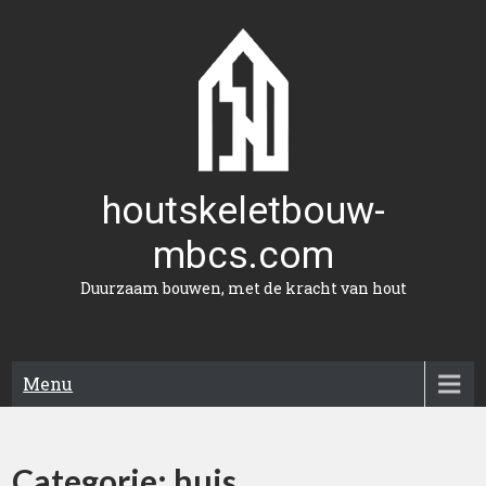
Naar
de
inhoud
gaan
houtskeletbouw-
mbcs.com
Duurzaam bouwen, met de kracht van hout
Menu
Categorie:
huis