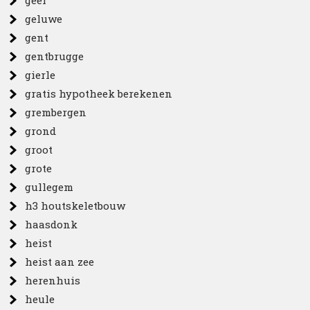
geel
geluwe
gent
gentbrugge
gierle
gratis hypotheek berekenen
grembergen
grond
groot
grote
gullegem
h3 houtskeletbouw
haasdonk
heist
heist aan zee
herenhuis
heule