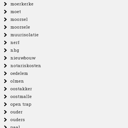
moerkerke
moet
moorsel
moorsele
muurisolatie
nerf
nhg
nieuwbouw
notariskosten
oedelem
olmen
oostakker
oostmalle
open trap
ouder
ouders
paal