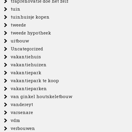
traprenovatie doe het zelf
tuin
tuinhuisje kopen
tweede
tweede hypotheek
uitbouw
Uncategorized
vakantiehuis
vakantiehuizen
vakantiepark
vakantiepark te koop
vakantieparken
van ginkel houtskeletbouw
vandereyt
varsenare
vdm
verbouwen