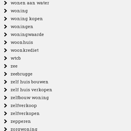
wonen aan water
woning
woning kopen
woningen
woningwaarde
woonhuis
woonkrediet
wtcb
zee
zeebrugge
zelf huis bouwen
zelf huis verkopen
zelfbouw woning
zelfverkoop
zelfverkopen
zepperen
zorgwoning