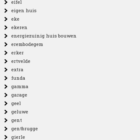
eifel
eigen huis
eke
ekeren
energiezuinig huis bouwen
erembodegem
erker
ertvelde
extra
funda
gamma
garage
geel
geluwe
gent
gentbrugge
gierle