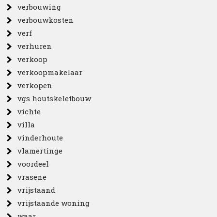
verbouwing
verbouwkosten
verf
verhuren
verkoop
verkoopmakelaar
verkopen
vgs houtskeletbouw
vichte
villa
vinderhoute
vlamertinge
voordeel
vrasene
vrijstaand
vrijstaande woning
waar