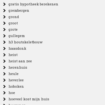
gratis hypotheek berekenen
grembergen
grond
groot
grote
gullegem
h3 houtskeletbouw
haasdonk
heist
heist aan zee
herenhuis
heule
heverlee
hoboken
hoe
hoeveel kost mijn huis