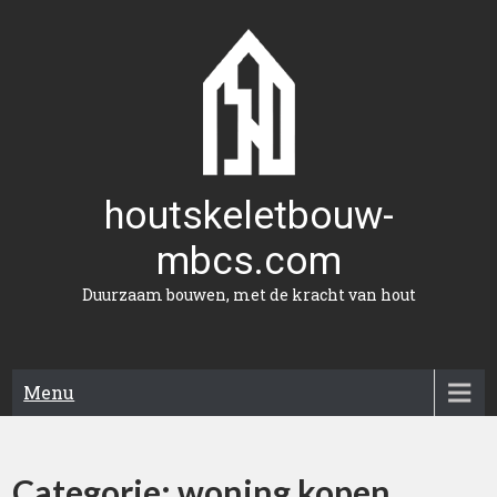
Naar
de
inhoud
gaan
houtskeletbouw-
mbcs.com
Duurzaam bouwen, met de kracht van hout
Menu
Categorie:
woning kopen