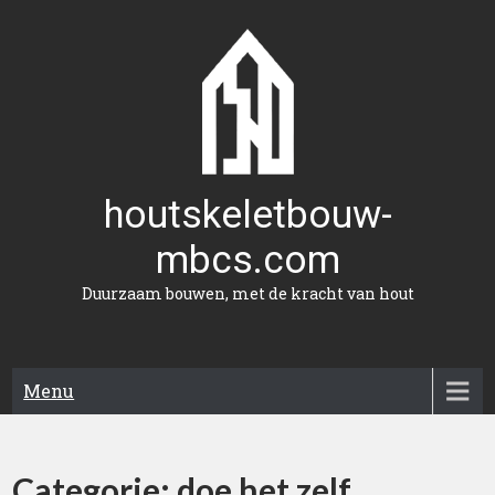
Naar
de
inhoud
gaan
houtskeletbouw-
mbcs.com
Duurzaam bouwen, met de kracht van hout
Menu
Categorie:
doe het zelf