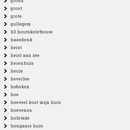
grond
groot
grote
gullegem
h3 houtskeletbouw
haasdonk
heist
heist aan zee
herenhuis
heule
heverlee
hoboken
hoe
hoeveel kost mijn huis
hoevenen
hofstade
hongaars huis