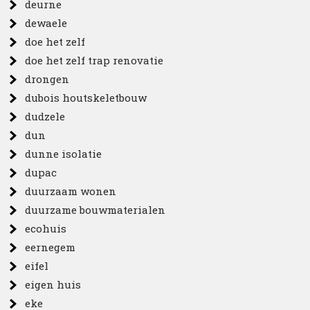
deurne
dewaele
doe het zelf
doe het zelf trap renovatie
drongen
dubois houtskeletbouw
dudzele
dun
dunne isolatie
dupac
duurzaam wonen
duurzame bouwmaterialen
ecohuis
eernegem
eifel
eigen huis
eke