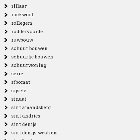
rillaar
rockwool
rollegem
ruddervoorde
ruwbouw
schuur bouwen
schuurtje bouwen
schuurwoning
serre
sibomat
sijsele
sinaai
sint amandsberg
sint andries
sint denijs
sint denijs westrem