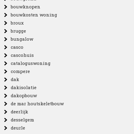
bouwknopen
bouwkosten woning
broux
brugge
bungalow
casco
cascohuis
cataloguswoning
compere
dak
dakisolatie
dakopbouw
de mar houtskeletbouw
deerlijk
desselgem
deurle