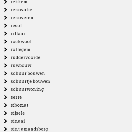
rekkem
renovatie
renoveren
resol
rillaar
rockwool
rollegem
ruddervoorde
ruwbouw
schuur bouwen
schuurtje bouwen
schuurwoning
serre
sibomat
sijsele
sinaai
sint amandsberg