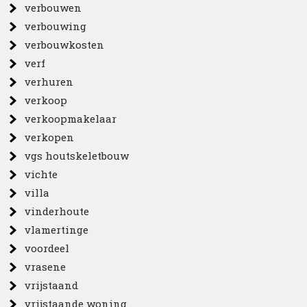
verbouwen
verbouwing
verbouwkosten
verf
verhuren
verkoop
verkoopmakelaar
verkopen
vgs houtskeletbouw
vichte
villa
vinderhoute
vlamertinge
voordeel
vrasene
vrijstaand
vrijstaande woning