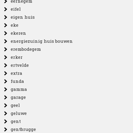
eernegem
eifel
eigen huis
eke
ekeren
energiezuinig huis bouwen
erembodegem
erker
ertvelde
extra
funda
gamma
garage
geel
geluwe
gent
gentbrugge