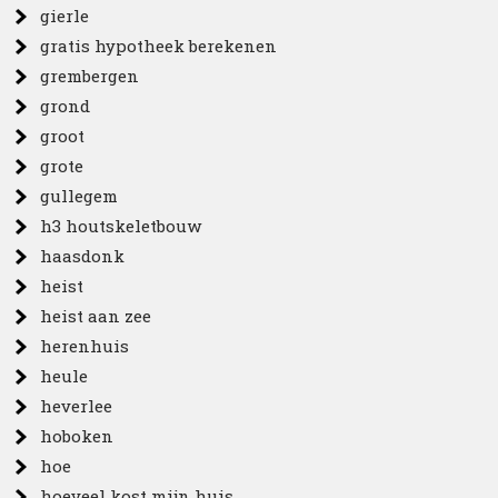
gierle
gratis hypotheek berekenen
grembergen
grond
groot
grote
gullegem
h3 houtskeletbouw
haasdonk
heist
heist aan zee
herenhuis
heule
heverlee
hoboken
hoe
hoeveel kost mijn huis