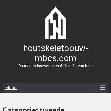
Naar
de
inhoud
gaan
houtskeletbouw-
mbcs.com
Duurzaam bouwen, met de kracht van hout
Menu
Categorie:
tweede