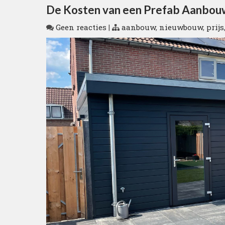
De Kosten van een Prefab Aanbou
Geen reacties
|
aanbouw
,
nieuwbouw
,
prijs