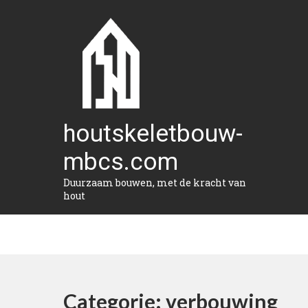
Naar
de
inhoud
gaan
houtskeletbouw-
mbcs.com
Duurzaam bouwen, met de kracht van
hout
Categorie:
verbouwing