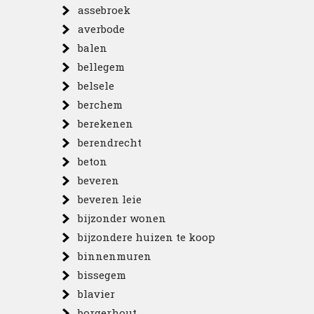
assebroek
averbode
balen
bellegem
belsele
berchem
berekenen
berendrecht
beton
beveren
beveren leie
bijzonder wonen
bijzondere huizen te koop
binnenmuren
bissegem
blavier
borgerhout