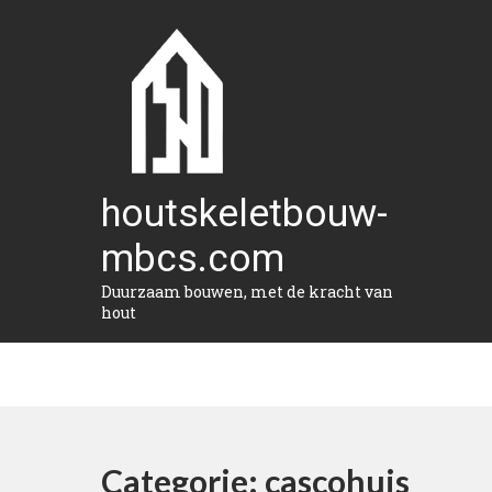
Naar
de
inhoud
gaan
houtskeletbouw-
mbcs.com
Duurzaam bouwen, met de kracht van
hout
Categorie:
cascohuis