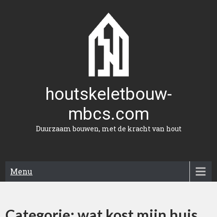
Naar
de
inhoud
gaan
houtskeletbouw-
mbcs.com
Duurzaam bouwen, met de kracht van hout
Menu
Categorie:
wat kost mijn huis