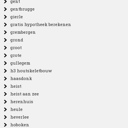
gent
gentbrugge
gierle
gratis hypotheek berekenen
grembergen
grond
groot
grote
gullegem
h3 houtskeletbouw
haasdonk
heist
heist aan zee
herenhuis
heule
heverlee
hoboken