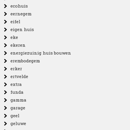
ecohuis
eernegem
eifel
eigen huis
eke
ekeren
energiezuinig huis bouwen
erembodegem
erker
ertvelde
extra
funda
gamma
garage
geel
geluwe