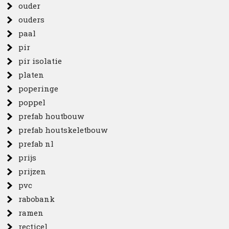
ouder
ouders
paal
pir
pir isolatie
platen
poperinge
poppel
prefab houtbouw
prefab houtskeletbouw
prefab nl
prijs
prijzen
pvc
rabobank
ramen
recticel