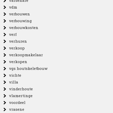
varsenare
vdm
verbouwen
verbouwing
verbouwkosten
verf
verhuren
verkoop
verkoopmakelaar
verkopen
vgs houtskeletbouw
vichte
villa
vinderhoute
vlamertinge
voordeel
vrasene