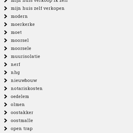
mijn huis verkoop ik zelf
mijn huis zelf verkopen
modern
moerkerke
moet
moorsel
moorsele
muurisolatie
nerf
nhg
nieuwbouw
notariskosten
oedelem
olmen
oostakker
oostmalle
open trap