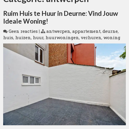
Ruim Huis te Huur in Deurne: Vind Jouw
Ideale Woning!
Geen reacties
|
antwerpen
,
appartement
,
deurne
,
huis
,
huizen
,
huur
,
huurwoningen
,
verhuren
,
woning