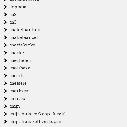
loppem
m2
m3
makelaar huis
makelaar zelf
mariakerke
marke
mechelen
meerbeke
meerle
melsele
merksem
mi casa
mijn
mijn huis verkoop ik zelf
mijn huis zelf verkopen