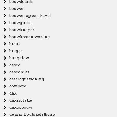
bouwdetails
bouwen
bouwen op een kavel
bouwgrond
bouwknopen
bouwkosten woning
broux
brugge
bungalow
casco
cascohuis
cataloguswoning
compere
dak
dakisolatie
dakopbouw
de mar houtskeletbouw