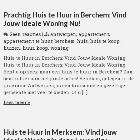
Prachtig Huis te Huur in Berchem: Vind
Jouw Ideale Woning Nu!
Geen reacties
|
antwerpen
,
appartement
,
appartement te huur
,
berchem
,
huis
,
huis te koop
,
huizen
,
huur
,
koop
,
woning
Huis te Huur in Berchem: Vind Jouw Ideale Woning
Huis te Huur in Berchem: Vind Jouw Ideale Woning
Bent u op zoek naar een huis te huur in Berchem? Dan
bent u hier aan het juiste adres! Berchem, gelegen in de
provincie Antwerpen, is een bruisende en gezellige
gemeente met veel te bieden. Of u […]
Lees meer »
Huis te Huur in Merksem: Vind jouw