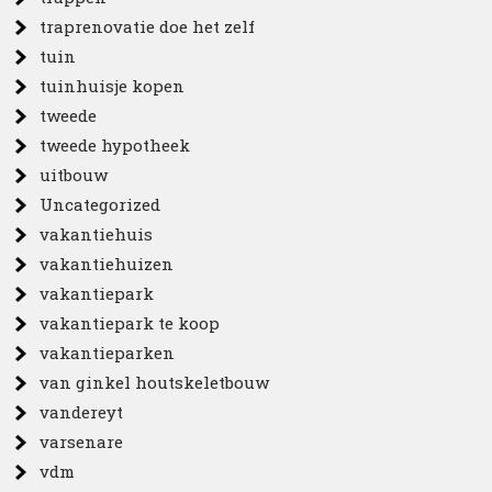
traprenovatie doe het zelf
tuin
tuinhuisje kopen
tweede
tweede hypotheek
uitbouw
Uncategorized
vakantiehuis
vakantiehuizen
vakantiepark
vakantiepark te koop
vakantieparken
van ginkel houtskeletbouw
vandereyt
varsenare
vdm