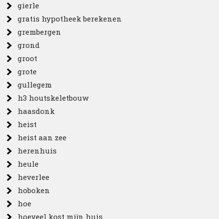
gierle
gratis hypotheek berekenen
grembergen
grond
groot
grote
gullegem
h3 houtskeletbouw
haasdonk
heist
heist aan zee
herenhuis
heule
heverlee
hoboken
hoe
hoeveel kost mijn huis