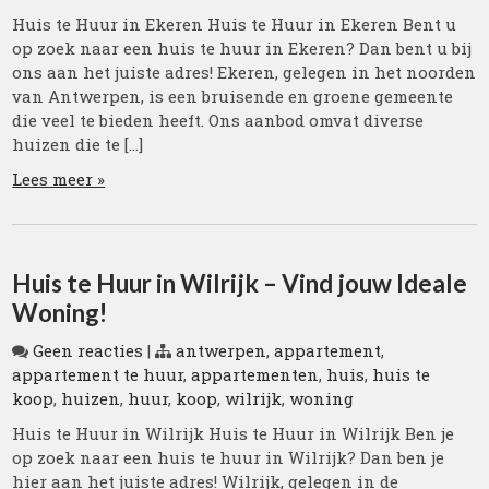
Huis te Huur in Ekeren Huis te Huur in Ekeren Bent u
op zoek naar een huis te huur in Ekeren? Dan bent u bij
ons aan het juiste adres! Ekeren, gelegen in het noorden
van Antwerpen, is een bruisende en groene gemeente
die veel te bieden heeft. Ons aanbod omvat diverse
huizen die te […]
Lees meer »
Huis te Huur in Wilrijk – Vind jouw Ideale
Woning!
Geen reacties
|
antwerpen
,
appartement
,
appartement te huur
,
appartementen
,
huis
,
huis te
koop
,
huizen
,
huur
,
koop
,
wilrijk
,
woning
Huis te Huur in Wilrijk Huis te Huur in Wilrijk Ben je
op zoek naar een huis te huur in Wilrijk? Dan ben je
hier aan het juiste adres! Wilrijk, gelegen in de