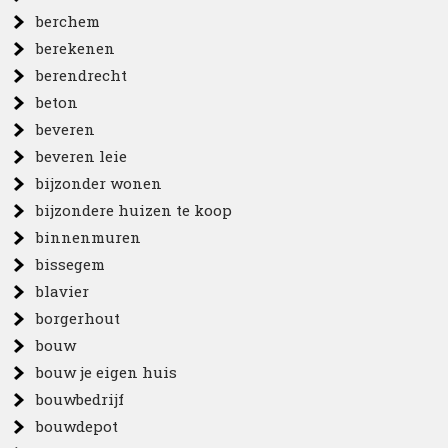
berchem
berekenen
berendrecht
beton
beveren
beveren leie
bijzonder wonen
bijzondere huizen te koop
binnenmuren
bissegem
blavier
borgerhout
bouw
bouw je eigen huis
bouwbedrijf
bouwdepot