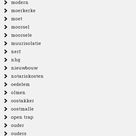
modern
moerkerke
moet
moorsel
moorsele
muurisolatie
nerf
nhg
nieuwbouw
notariskosten
oedelem
olmen
oostakker
oostmalle
open trap
ouder
ouders