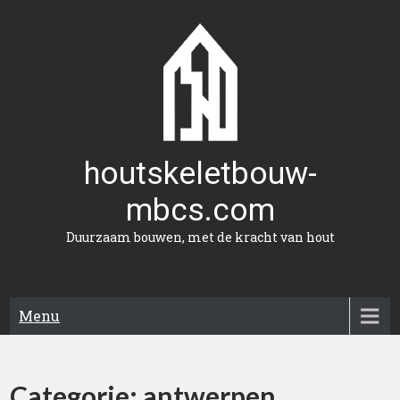
Naar
de
inhoud
gaan
houtskeletbouw-
mbcs.com
Duurzaam bouwen, met de kracht van hout
Menu
Categorie:
antwerpen