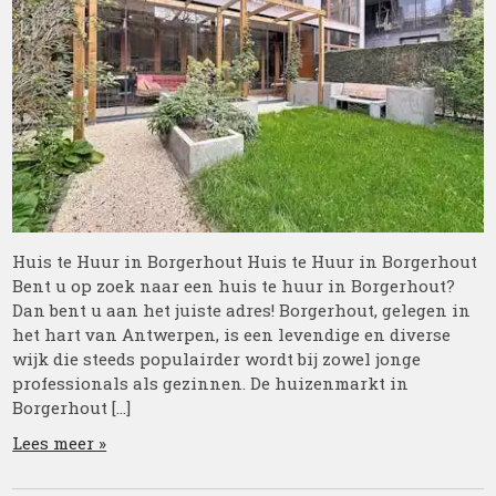
Huis te Huur in Borgerhout Huis te Huur in Borgerhout
Bent u op zoek naar een huis te huur in Borgerhout?
Dan bent u aan het juiste adres! Borgerhout, gelegen in
het hart van Antwerpen, is een levendige en diverse
wijk die steeds populairder wordt bij zowel jonge
professionals als gezinnen. De huizenmarkt in
Borgerhout […]
Lees meer »