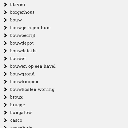
blavier
borgerhout
bouw
bouw je eigen huis
bouwbedrijf
bouwdepot
bouwdetails
bouwen
bouwen op een kavel
bouwgrond
bouwknopen
bouwkosten woning
broux
brugge
bungalow
casco
cascohuis