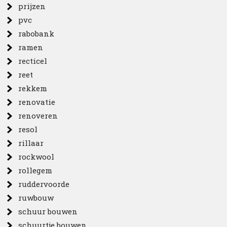
prijzen
pvc
rabobank
ramen
recticel
reet
rekkem
renovatie
renoveren
resol
rillaar
rockwool
rollegem
ruddervoorde
ruwbouw
schuur bouwen
schuurtje bouwen