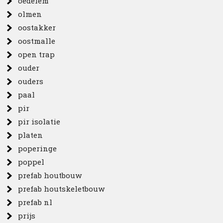
oedelem
olmen
oostakker
oostmalle
open trap
ouder
ouders
paal
pir
pir isolatie
platen
poperinge
poppel
prefab houtbouw
prefab houtskeletbouw
prefab nl
prijs