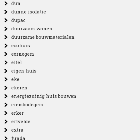
dun
dunne isolatie
dupac
duurzaam wonen
duurzame bouwmaterialen
ecohuis
eernegem
eifel
eigen huis
eke
ekeren
energiezuinig huis bouwen
erembodegem
erker
ertvelde
extra
funda