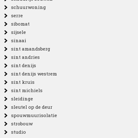
schuurwoning
serre
sibomat
sijsele
sinaai
sint amandsberg
sint andries
sint denijs
sint denijs westrem
sint kruis
sint michiels
sleidinge
sleutel op de deur
spouwmuurisolatie
strobouw
studio