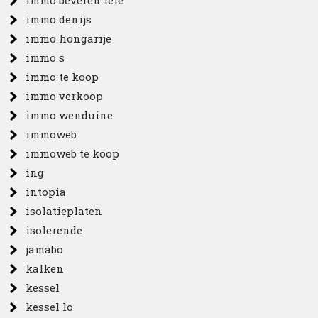
immo beveren leie
immo denijs
immo hongarije
immo s
immo te koop
immo verkoop
immo wenduine
immoweb
immoweb te koop
ing
intopia
isolatieplaten
isolerende
jamabo
kalken
kessel
kessel lo