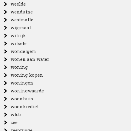
weelde
wenduine
westmalle
wijgmaal
wilrijk
wilsele
wondelgem
wonen aan water
woning
woning kopen
woningen
woningwaarde
woonhuis
woonkrediet
wtcb
zee
zeebrugge