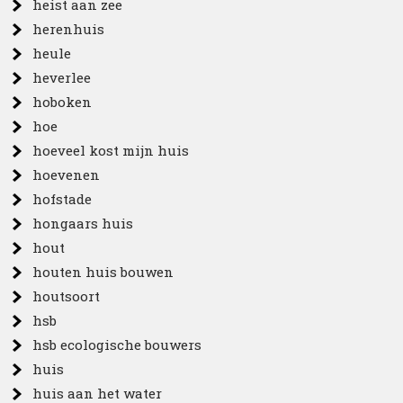
heist aan zee
herenhuis
heule
heverlee
hoboken
hoe
hoeveel kost mijn huis
hoevenen
hofstade
hongaars huis
hout
houten huis bouwen
houtsoort
hsb
hsb ecologische bouwers
huis
huis aan het water