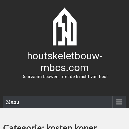
Naar
de
inhoud
gaan
houtskeletbouw-
mbcs.com
Duurzaam bouwen, met de kracht van hout
Menu
Categorie:
kosten koper