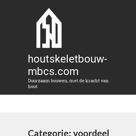
Naar
de
inhoud
gaan
houtskeletbouw-
mbcs.com
Duurzaam bouwen, met de kracht van
hout
Categorie:
voordeel