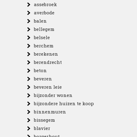
assebroek
averbode
balen
bellegem
belsele
berchem
berekenen
berendrecht
beton
beveren
beveren leie
bijzonder wonen
bijzondere huizen te koop
binnenmuren
bissegem
blavier
borgerhout