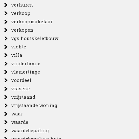
verhuren
verkoop
verkoopmakelaar
verkopen
vgs houtskeletbouw
vichte
villa
vinderhoute
vlamertinge
voordeel
vrasene
vrijstaand
vrijstaande woning
waar
waarde
waardebepaling
waardebepaling huis