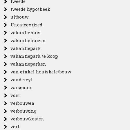
tweede
tweede hypotheek
uitbouw
Uncategorized
vakantiehuis
vakantiehuizen
vakantiepark
vakantiepark te koop
vakantieparken
van ginkel houtskeletbouw
vandereyt
varsenare
vdm
verbouwen
verbouwing
verbouwkosten
verf