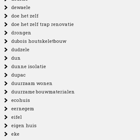
dewaele
doe het zelf
doe het zelf trap renovatie
drongen
dubois houtskeletbouw
dudzele
dun
dunne isolatie
dupac
duurzaam wonen
duurzame bouwmaterialen
ecohuis
eernegem
eifel
eigen huis
eke