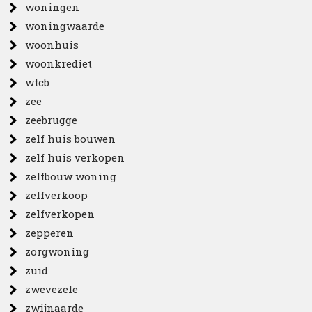
woningen
woningwaarde
woonhuis
woonkrediet
wtcb
zee
zeebrugge
zelf huis bouwen
zelf huis verkopen
zelfbouw woning
zelfverkoop
zelfverkopen
zepperen
zorgwoning
zuid
zwevezele
zwijnaarde