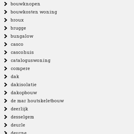
bouwknopen
bouwkosten woning
broux
brugge
bungalow
casco
cascohuis
cataloguswoning
compere
dak
dakisolatie
dakopbouw
de mar houtskeletbouw
deerlijk
desselgem
deurle
deurne