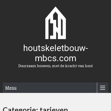
Naar
de
inhoud
gaan
houtskeletbouw-
mbcs.com
Duurzaam bouwen, met de kracht van hout
Menu
Categorie:
tarieven