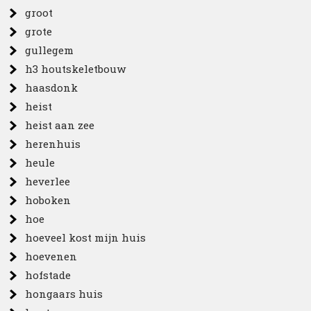
groot
grote
gullegem
h3 houtskeletbouw
haasdonk
heist
heist aan zee
herenhuis
heule
heverlee
hoboken
hoe
hoeveel kost mijn huis
hoevenen
hofstade
hongaars huis