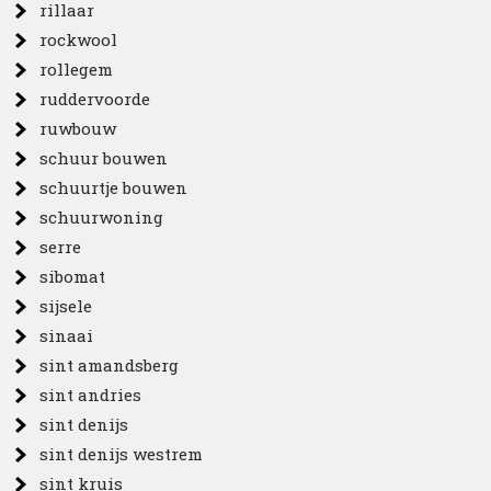
rillaar
rockwool
rollegem
ruddervoorde
ruwbouw
schuur bouwen
schuurtje bouwen
schuurwoning
serre
sibomat
sijsele
sinaai
sint amandsberg
sint andries
sint denijs
sint denijs westrem
sint kruis