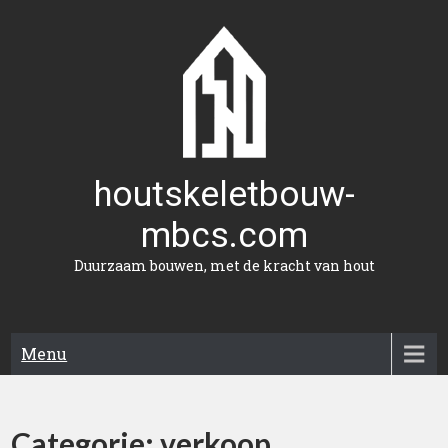
Naar
de
inhoud
gaan
houtskeletbouw-
mbcs.com
Duurzaam bouwen, met de kracht van hout
Menu
Categorie:
verkoop