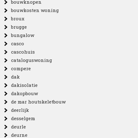
bouwknopen
bouwkosten woning
broux
brugge
bungalow
casco
cascohuis
cataloguswoning
compere
dak
dakisolatie
dakopbouw
de mar houtskeletbouw
deerlijk
desselgem
deurle
deurne