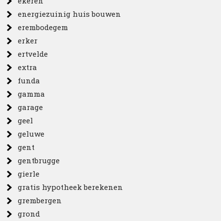
ekeren
energiezuinig huis bouwen
erembodegem
erker
ertvelde
extra
funda
gamma
garage
geel
geluwe
gent
gentbrugge
gierle
gratis hypotheek berekenen
grembergen
grond