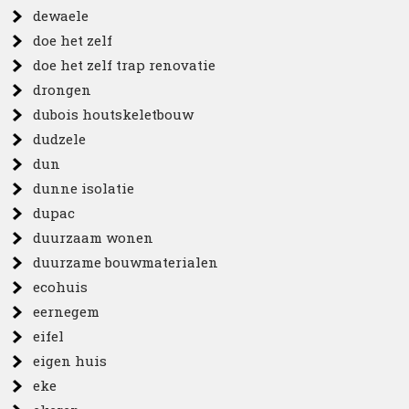
dewaele
doe het zelf
doe het zelf trap renovatie
drongen
dubois houtskeletbouw
dudzele
dun
dunne isolatie
dupac
duurzaam wonen
duurzame bouwmaterialen
ecohuis
eernegem
eifel
eigen huis
eke