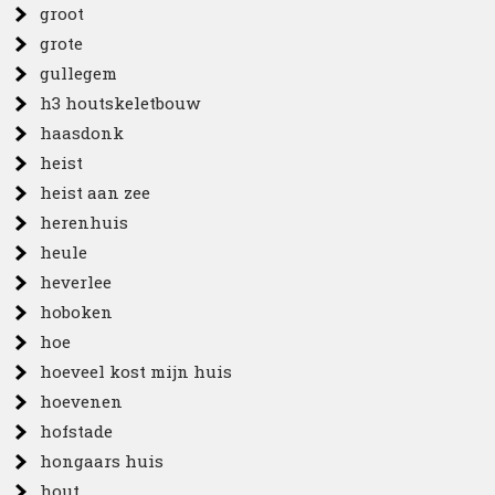
groot
grote
gullegem
h3 houtskeletbouw
haasdonk
heist
heist aan zee
herenhuis
heule
heverlee
hoboken
hoe
hoeveel kost mijn huis
hoevenen
hofstade
hongaars huis
hout