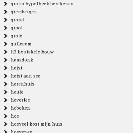
gratis hypotheek berekenen
grembergen
grond
groot
grote
gullegem
h3 houtskeletbouw
haasdonk
heist
heist aan zee
herenhuis
heule
heverlee
hoboken
hoe
hoeveel kost mijn huis
hoevenen