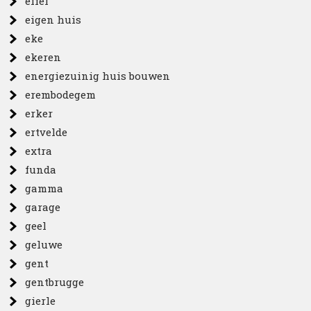
eifel
eigen huis
eke
ekeren
energiezuinig huis bouwen
erembodegem
erker
ertvelde
extra
funda
gamma
garage
geel
geluwe
gent
gentbrugge
gierle