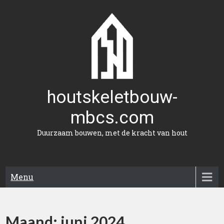
Naar
de
inhoud
gaan
houtskeletbouw-
mbcs.com
Duurzaam bouwen, met de kracht van hout
Menu
Maand:
juni 2024