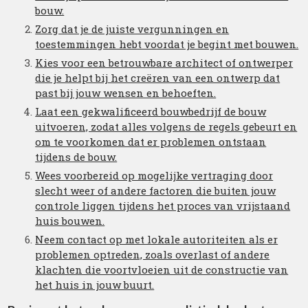
bouw.
Zorg dat je de juiste vergunningen en
toestemmingen hebt voordat je begint met bouwen.
Kies voor een betrouwbare architect of ontwerper
die je helpt bij het creëren van een ontwerp dat
past bij jouw wensen en behoeften.
Laat een gekwalificeerd bouwbedrijf de bouw
uitvoeren, zodat alles volgens de regels gebeurt en
om te voorkomen dat er problemen ontstaan
tijdens de bouw.
Wees voorbereid op mogelijke vertraging door
slecht weer of andere factoren die buiten jouw
controle liggen tijdens het proces van vrijstaand
huis bouwen.
Neem contact op met lokale autoriteiten als er
problemen optreden, zoals overlast of andere
klachten die voortvloeien uit de constructie van
het huis in jouw buurt.