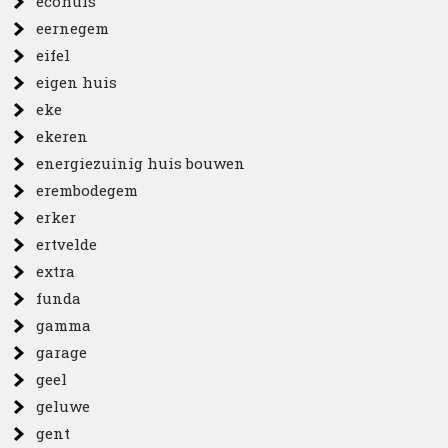
ecohuis
eernegem
eifel
eigen huis
eke
ekeren
energiezuinig huis bouwen
erembodegem
erker
ertvelde
extra
funda
gamma
garage
geel
geluwe
gent