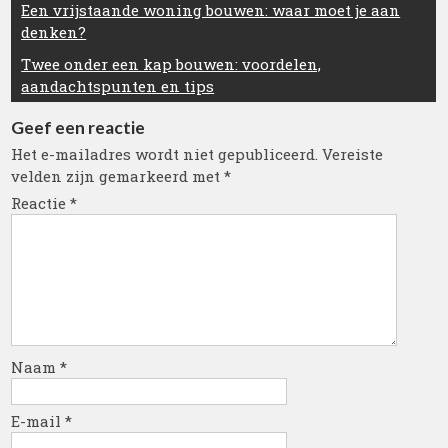
Berichtnavigatie
Een vrijstaande woning bouwen: waar moet je aan
denken?
Twee onder een kap bouwen: voordelen,
aandachtspunten en tips
Geef een reactie
Het e-mailadres wordt niet gepubliceerd.
Vereiste
velden zijn gemarkeerd met
*
Reactie
*
Naam
*
E-mail
*