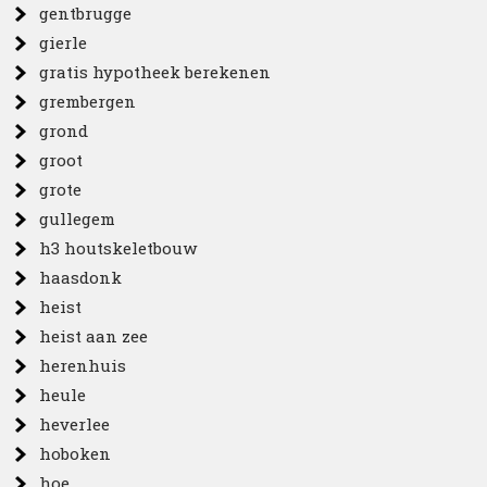
gentbrugge
gierle
gratis hypotheek berekenen
grembergen
grond
groot
grote
gullegem
h3 houtskeletbouw
haasdonk
heist
heist aan zee
herenhuis
heule
heverlee
hoboken
hoe