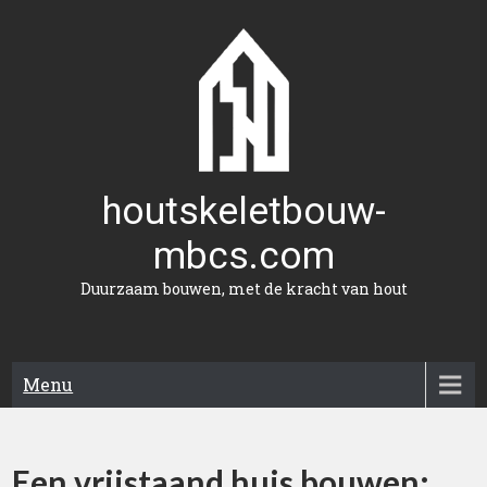
Naar
de
inhoud
gaan
houtskeletbouw-
mbcs.com
Duurzaam bouwen, met de kracht van hout
Menu
Een vrijstaand huis bouwen: