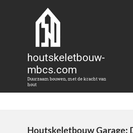
Naar
de
inhoud
gaan
houtskeletbouw-
mbcs.com
Duurzaam bouwen, met de kracht van
hout
Houtskeletbouw Garage: D