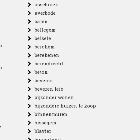
assebroek
averbode
balen
bellegem
belsele
n
berchem
berekenen
berendrecht
p
beton
beveren
beveren leie
bijzonder wonen
bijzondere huizen te koop
binnenmuren
bissegem
e
blavier
borgerhout