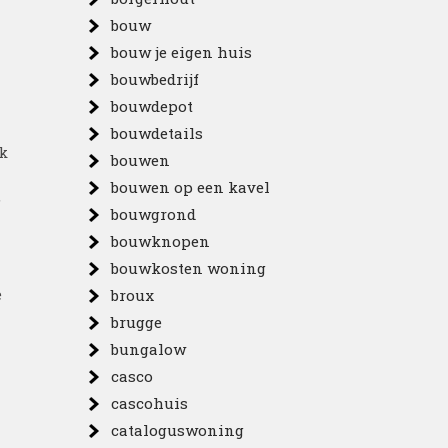
bouw
bouw je eigen huis
bouwbedrijf
bouwdepot
bouwdetails
k
bouwen
bouwen op een kavel
,
bouwgrond
bouwknopen
bouwkosten woning
e
broux
brugge
bungalow
casco
cascohuis
cataloguswoning