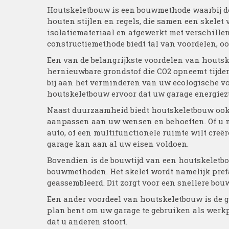
Houtskeletbouw is een bouwmethode waarbij d
houten stijlen en regels, die samen een skelet
isolatiemateriaal en afgewerkt met verschille
constructiemethode biedt tal van voordelen, oo
Een van de belangrijkste voordelen van houtsk
hernieuwbare grondstof die CO2 opneemt tijden
bij aan het verminderen van uw ecologische voe
houtskeletbouw ervoor dat uw garage energiez
Naast duurzaamheid biedt houtskeletbouw ook f
aanpassen aan uw wensen en behoeften. Of u n
auto, of een multifunctionele ruimte wilt cre
garage kan aan al uw eisen voldoen.
Bovendien is de bouwtijd van een houtskeletbou
bouwmethoden. Het skelet wordt namelijk pref
geassembleerd. Dit zorgt voor een snellere bouw
Een ander voordeel van houtskeletbouw is de go
plan bent om uw garage te gebruiken als werkp
dat u anderen stoort.