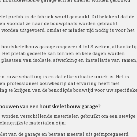
n houtskeletbouw garage echter sneller worden gebouwd
et prefab in de fabriek wordt gemaakt. Dit betekent dat de
eden voordat ze naar de bouwplaats worden gebracht.
r worden uitgevoerd, omdat er minder tijd nodig is voor het
houtskeletbouw garage ongeveer 4 tot 8 weken, afhankelij
. Het prefab gedeelte kan binnen enkele dagen worden
t plaatsen van isolatie, afwerking en installatie van ramen
en ruwe schatting is en dat elke situatie uniek is. Het is
en professioneel bouwbedrijf dat ervaring heeft met
g te krijgen van de benodigde bouwtijd voor uw specifiek
 bouwen van een houtskeletbouw garage?
 worden verschillende materialen gebruikt om een stevige
elangrijkste materialen zijn:
kelet van de garage en bestaat meestal uit geïmpregneerd