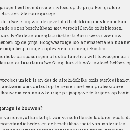
arage heeft een directe invloed op de prijs. Een grotere
 dan een kleinere garage.
r de afwerking van de gevel, dakbedekking en vloeren kan
llende opties beschikbaar met verschillende prijsklassen.
u van isolatie en energie-efficiëntie dat u wenst voor uw
ebben op de prijs. Hoogwaardige isolatiematerialen kunne
termijn besparingen opleveren op energiekosten.
ecifieke aanpassingen of extra functies wilt toevoegen aan
euren of interieurafwerking, kan dit ook invloed hebben o
project uniek is en dat de uiteindelijke prijs sterk afhangt
s raadzaam om contact op te nemen met een professioneel
letbouw om een nauwkeurige prijsopgave te krijgen op basis
garage te bouwen?
 variëren, afhankelijk van verschillende factoren zoals d
eersomstandigheden en de beschikbaarheid van materialen