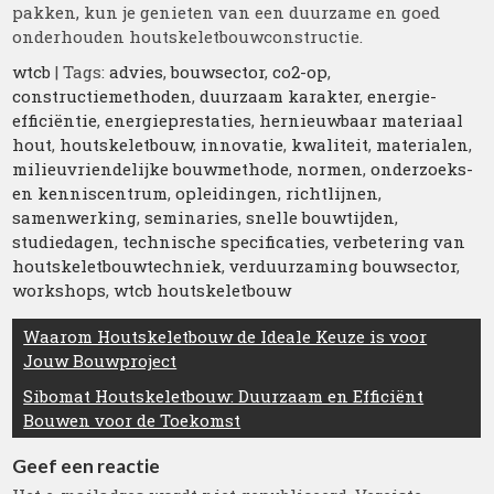
pakken, kun je genieten van een duurzame en goed
onderhouden houtskeletbouwconstructie.
wtcb
| Tags:
advies
,
bouwsector
,
co2-op
,
constructiemethoden
,
duurzaam karakter
,
energie-
efficiëntie
,
energieprestaties
,
hernieuwbaar materiaal
hout
,
houtskeletbouw
,
innovatie
,
kwaliteit
,
materialen
,
milieuvriendelijke bouwmethode
,
normen
,
onderzoeks-
en kenniscentrum
,
opleidingen
,
richtlijnen
,
samenwerking
,
seminaries
,
snelle bouwtijden
,
studiedagen
,
technische specificaties
,
verbetering van
houtskeletbouwtechniek
,
verduurzaming bouwsector
,
workshops
,
wtcb houtskeletbouw
Berichtnavigatie
Waarom Houtskeletbouw de Ideale Keuze is voor
Jouw Bouwproject
Sibomat Houtskeletbouw: Duurzaam en Efficiënt
Bouwen voor de Toekomst
Geef een reactie