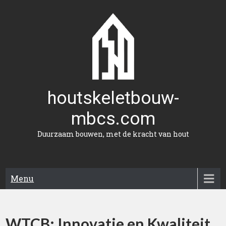
Naar
de
inhoud
gaan
houtskeletbouw-
mbcs.com
Duurzaam bouwen, met de kracht van hout
Menu
WTCB: Innovatie en Kwaliteit