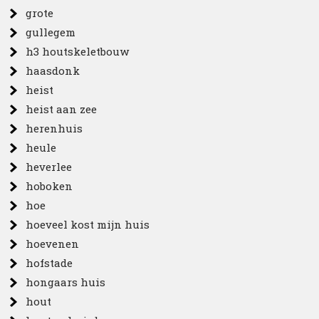
grote
gullegem
h3 houtskeletbouw
haasdonk
heist
heist aan zee
herenhuis
heule
heverlee
hoboken
hoe
hoeveel kost mijn huis
hoevenen
hofstade
hongaars huis
hout