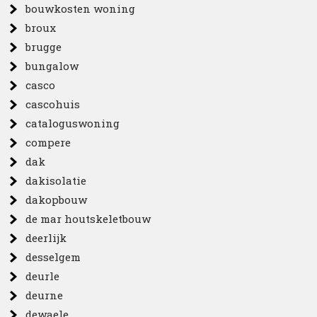
bouwkosten woning
broux
brugge
bungalow
casco
cascohuis
cataloguswoning
compere
dak
dakisolatie
dakopbouw
de mar houtskeletbouw
deerlijk
desselgem
deurle
deurne
dewaele