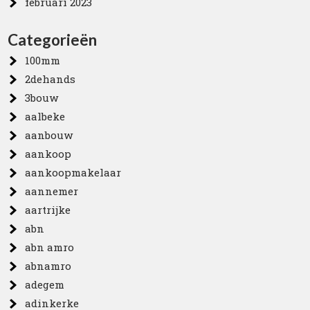
februari 2023
Categorieën
100mm
2dehands
3bouw
aalbeke
aanbouw
aankoop
aankoopmakelaar
aannemer
aartrijke
abn
abn amro
abnamro
adegem
adinkerke