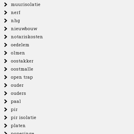
muurisolatie
nerf
nhg
nieuwbouw
notariskosten
oedelem
olmen
oostakker
oostmalle
open trap
ouder
ouders
paal
pir
pir isolatie
platen
poperinge