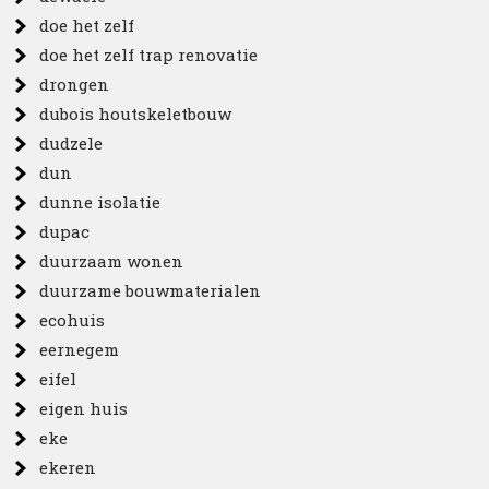
doe het zelf
doe het zelf trap renovatie
drongen
dubois houtskeletbouw
dudzele
dun
dunne isolatie
dupac
duurzaam wonen
duurzame bouwmaterialen
ecohuis
eernegem
eifel
eigen huis
eke
ekeren