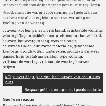
uit afvoerlucht om de binnentemperatuur te reguleren.
-Geothermische warmtevoorziening: het gebruik van
aardwarmte als energiebron voor verwarming en
koeling van de woning.
bouwen
,
kosten
,
prijzen
,
vrijstaand
,
vrijstaande woning
,
woning
| Tags:
arbeidskosten
,
architectuur
,
bouwbedrijf
,
bouwen
,
bouwvergunning
,
conventionele
bouwmaterialen
,
duurzame materialen
,
gemiddelde
kostprijs
,
grondstoffen
,
materialen
,
modulair ontwerp
,
passiefhuis
,
prefab materialen
,
type woning
,
vrijstaande woning
,
vrijstaande woning bouwen
prijzen
Berichtnavigatie
6 Tips over de prijzen van het bouwen van een nieuw
huis
Bespaar geld en energie met goede isolatie
Geef een reactie
Het e-mailadres wordt niet gepubliceerd.
Vereiste