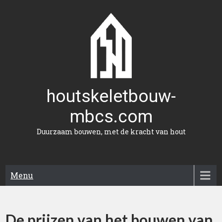
Naar
de
inhoud
gaan
houtskeletbouw-
mbcs.com
Duurzaam bouwen, met de kracht van hout
Menu
De prijzen van het bouwen van