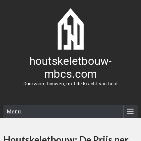
Naar
de
inhoud
gaan
houtskeletbouw-
mbcs.com
Duurzaam bouwen, met de kracht van hout
Menu
Houtskeletbouw: De Prijs per