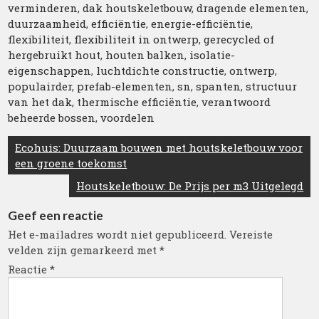
verminderen
,
dak houtskeletbouw
,
dragende elementen
,
duurzaamheid
,
efficiëntie
,
energie-efficiëntie
,
flexibiliteit
,
flexibiliteit in ontwerp
,
gerecycled of
hergebruikt hout
,
houten balken
,
isolatie-
eigenschappen
,
luchtdichte constructie
,
ontwerp
,
populairder
,
prefab-elementen
,
sn
,
spanten
,
structuur
van het dak
,
thermische efficiëntie
,
verantwoord
beheerde bossen
,
voordelen
Berichtnavigatie
Ecohuis: Duurzaam bouwen met houtskeletbouw voor
een groene toekomst
Houtskeletbouw: De Prijs per m3 Uitgelegd
Geef een reactie
Het e-mailadres wordt niet gepubliceerd.
Vereiste
velden zijn gemarkeerd met
*
Reactie
*