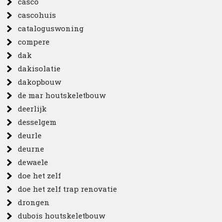
casco
cascohuis
cataloguswoning
compere
dak
dakisolatie
dakopbouw
de mar houtskeletbouw
deerlijk
desselgem
deurle
deurne
dewaele
doe het zelf
doe het zelf trap renovatie
drongen
dubois houtskeletbouw