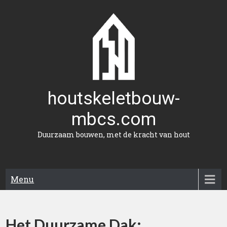
Naar
de
inhoud
gaan
houtskeletbouw-
mbcs.com
Duurzaam bouwen, met de kracht van hout
Menu
Het Duurzame Dak: