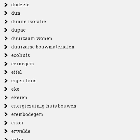
dudzele
dun
dunne isolatie
dupac
duurzaam wonen
duurzame bouwmaterialen
ecohuis
eernegem
eifel
eigen huis
eke
ekeren
energiezuinig huis bouwen
erembodegem
erker
ertvelde
extra