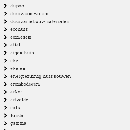
dupac
duurzaam wonen
duurzame bouwmaterialen
ecohuis
eernegem
eifel
eigen huis
eke
ekeren
energiezuinig huis bouwen
erembodegem
erker
ertvelde
extra
funda
gamma