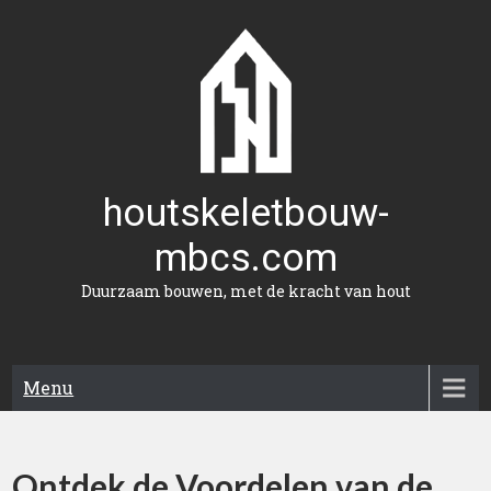
Naar
de
inhoud
gaan
houtskeletbouw-
mbcs.com
Duurzaam bouwen, met de kracht van hout
Menu
Ontdek de Voordelen van de