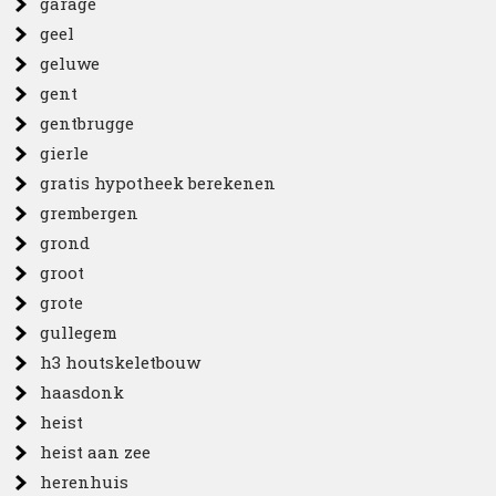
garage
geel
geluwe
gent
gentbrugge
gierle
gratis hypotheek berekenen
grembergen
grond
groot
grote
gullegem
h3 houtskeletbouw
haasdonk
heist
heist aan zee
herenhuis