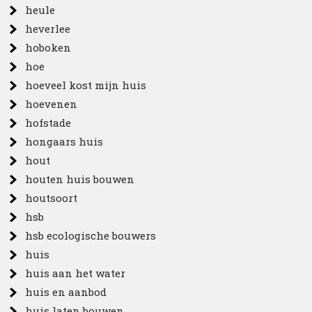
heule
heverlee
hoboken
hoe
hoeveel kost mijn huis
hoevenen
hofstade
hongaars huis
hout
houten huis bouwen
houtsoort
hsb
hsb ecologische bouwers
huis
huis aan het water
huis en aanbod
huis laten bouwen