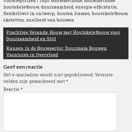
Uncategorized
| Tags:
bouwmethode
,
bouwmethode
houtskeletbouw
,
duurzaamheid
,
energie-efficiëntie
,
flexibiliteit in ontwerp
,
houten frames
,
houtskeletbouw
,
skeletten
,
snelheid van bouwen
Berichtnavigatie
Prachtige Veranda: Bouw met Houtskeletbouw voor
Duurzaamheid en Stijl
Kansen in de Bouwsector: Duurzaam Bouwen
Vacatures in Overvloed
Geef een reactie
Het e-mailadres wordt niet gepubliceerd.
Vereiste
velden zijn gemarkeerd met
*
Reactie
*