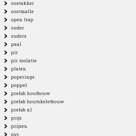
oostakker
oostmalle
open trap
ouder
ouders
paal
pir
pir isolatie
platen
poperinge
poppel
prefab houtbouw
prefab houtskeletbouw
prefab nl
prijs
prijzen
pvc