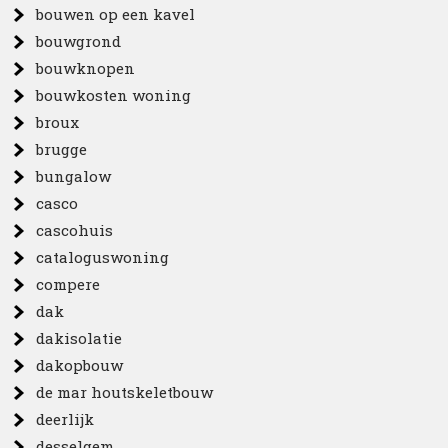
bouwen op een kavel
bouwgrond
bouwknopen
bouwkosten woning
broux
brugge
bungalow
casco
cascohuis
cataloguswoning
compere
dak
dakisolatie
dakopbouw
de mar houtskeletbouw
deerlijk
desselgem