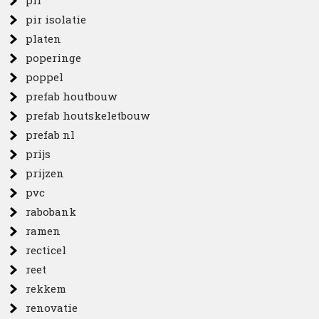
pir
pir isolatie
platen
poperinge
poppel
prefab houtbouw
prefab houtskeletbouw
prefab nl
prijs
prijzen
pvc
rabobank
ramen
recticel
reet
rekkem
renovatie