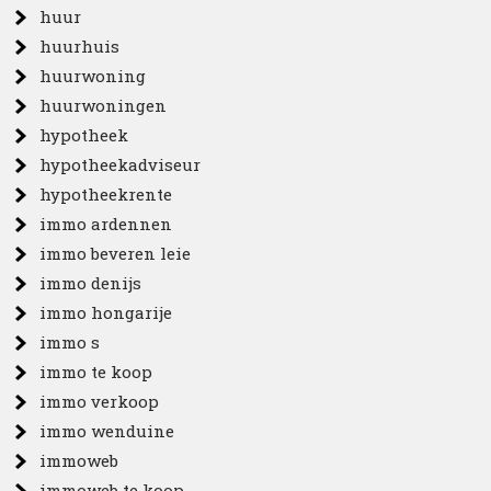
huur
huurhuis
huurwoning
huurwoningen
hypotheek
hypotheekadviseur
hypotheekrente
immo ardennen
immo beveren leie
immo denijs
immo hongarije
immo s
immo te koop
immo verkoop
immo wenduine
immoweb
immoweb te koop