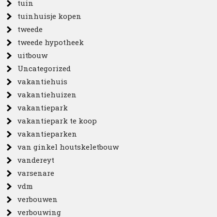
tuin
tuinhuisje kopen
tweede
tweede hypotheek
uitbouw
Uncategorized
vakantiehuis
vakantiehuizen
vakantiepark
vakantiepark te koop
vakantieparken
van ginkel houtskeletbouw
vandereyt
varsenare
vdm
verbouwen
verbouwing