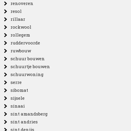
renoveren
resol
rillaar
rockwool
rollegem
ruddervoorde
ruwbouw
schuur bouwen
schuurtje bouwen
schuurwoning
serre
sibomat
sijsele
sinaai
sint amandsberg
sint andries
sint denijs