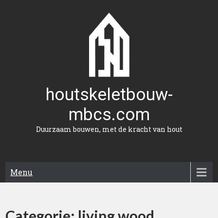
Naar
de
inhoud
gaan
houtskeletbouw-
mbcs.com
Duurzaam bouwen, met de kracht van hout
Menu
Categorie:
living wood