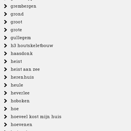
grembergen
grond
groot
grote
gullegem
h3 houtskeletbouw
haasdonk
heist
heist aan zee
herenhuis
heule
heverlee
hoboken
hoe
hoeveel kost mijn huis
hoevenen