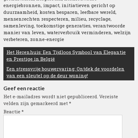
energiebronnen
,
impact
,
initiatieven gericht op
duurzaamheid
,
kosten besparen
,
leefbare wereld
,
mensenrechten respecteren
,
milieu
,
recyclage
,
samenleving
,
toekomstige generaties
,
verantwoorde
manier van leven
,
waterverbruik verminderen
,
welzijn
verbeteren
,
zonne-energie
Berichtnavigatie
Het Herenhuis: Een Tijdloos Symbool van Elegantie
en Prestige in België
Een stressvrije bouwervaring: Ontdek de voordelen
van een sleutel op de deur woning!
Geef een reactie
Het e-mailadres wordt niet gepubliceerd.
Vereiste
velden zijn gemarkeerd met
*
Reactie
*