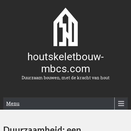
Naar
de
inhoud
gaan
houtskeletbouw-
mbcs.com
Duurzaam bouwen, met de kracht van hout
Menu
Duurzaamheid: een