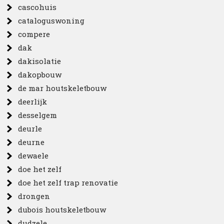
cascohuis
cataloguswoning
compere
dak
dakisolatie
dakopbouw
de mar houtskeletbouw
deerlijk
desselgem
deurle
deurne
dewaele
doe het zelf
doe het zelf trap renovatie
drongen
dubois houtskeletbouw
dudzele