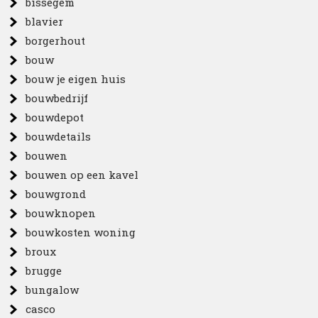
bissegem
blavier
borgerhout
bouw
bouw je eigen huis
bouwbedrijf
bouwdepot
bouwdetails
bouwen
bouwen op een kavel
bouwgrond
bouwknopen
bouwkosten woning
broux
brugge
bungalow
casco