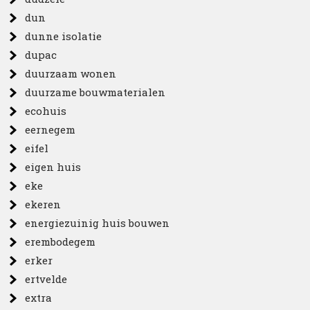
dun
dunne isolatie
dupac
duurzaam wonen
duurzame bouwmaterialen
ecohuis
eernegem
eifel
eigen huis
eke
ekeren
energiezuinig huis bouwen
erembodegem
erker
ertvelde
extra