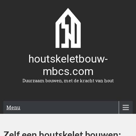
Naar
de
inhoud
gaan
houtskeletbouw-
mbcs.com
Duurzaam bouwen, met de kracht van hout
Menu
Zelf een houtskelet bouwen: