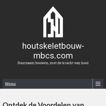
Naar
de
inhoud
gaan
houtskeletbouw-
mbcs.com
Duurzaam bouwen, met de kracht van hout
Menu
Ontdek de Voordelen van