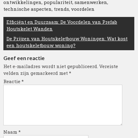
ontwikkelingen
,
populariteit
,
samenwerken
,
technische aspecten
,
trends
,
voordelen
Berichtnavigatie
Efficiënt en Duurzaam: De Voordelen van Prefab
Houtskelet Wanden
De Prijzen van Houtskeletbouw Woningen: Wat kost
een houtskeletbouw woning?
Geef een reactie
Het e-mailadres wordt niet gepubliceerd.
Vereiste
velden zijn gemarkeerd met
*
Reactie
*
Naam
*