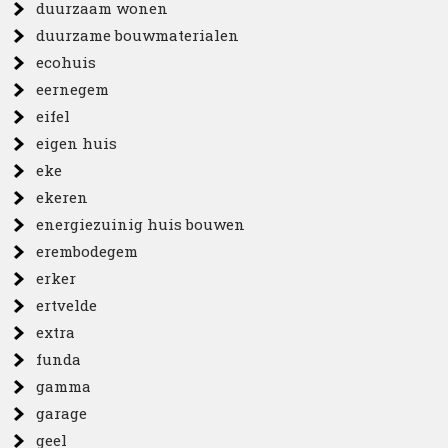
duurzaam wonen
duurzame bouwmaterialen
ecohuis
eernegem
eifel
eigen huis
eke
ekeren
energiezuinig huis bouwen
erembodegem
erker
ertvelde
extra
funda
gamma
garage
geel