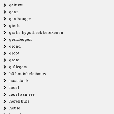
geluwe
gent
gentbrugge
gierle
gratis hypotheek berekenen
grembergen
grond
groot
grote
gullegem
h3 houtskeletbouw
haasdonk
heist
heist aan zee
herenhuis
heule