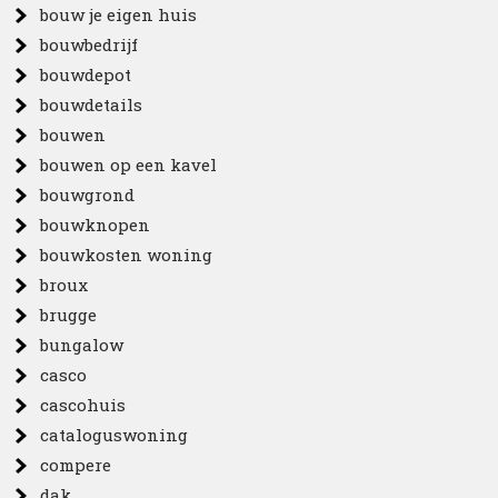
bouw je eigen huis
bouwbedrijf
bouwdepot
bouwdetails
bouwen
bouwen op een kavel
bouwgrond
bouwknopen
bouwkosten woning
broux
brugge
bungalow
casco
cascohuis
cataloguswoning
compere
dak