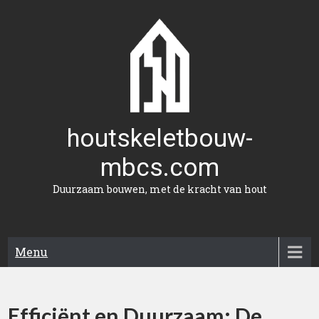
Naar
de
inhoud
gaan
houtskeletbouw-
mbcs.com
Duurzaam bouwen, met de kracht van hout
Menu
Efficiënt en Duurzaam: De