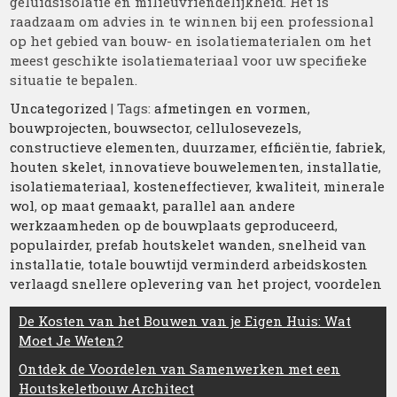
geluidsisolatie en milieuvriendelijkheid. Het is
raadzaam om advies in te winnen bij een professional
op het gebied van bouw- en isolatiematerialen om het
meest geschikte isolatiemateriaal voor uw specifieke
situatie te bepalen.
Uncategorized
| Tags:
afmetingen en vormen
,
bouwprojecten
,
bouwsector
,
cellulosevezels
,
constructieve elementen
,
duurzamer
,
efficiëntie
,
fabriek
,
houten skelet
,
innovatieve bouwelementen
,
installatie
,
isolatiemateriaal
,
kosteneffectiever
,
kwaliteit
,
minerale
wol
,
op maat gemaakt
,
parallel aan andere
werkzaamheden op de bouwplaats geproduceerd
,
populairder
,
prefab houtskelet wanden
,
snelheid van
installatie
,
totale bouwtijd verminderd arbeidskosten
verlaagd snellere oplevering van het project
,
voordelen
Berichtnavigatie
De Kosten van het Bouwen van je Eigen Huis: Wat
Moet Je Weten?
Ontdek de Voordelen van Samenwerken met een
Houtskeletbouw Architect