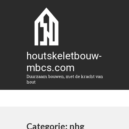
Naar
de
inhoud
gaan
houtskeletbouw-
mbcs.com
Duurzaam bouwen, met de kracht van
hout
Categorie:
nhg