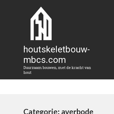
Naar
de
inhoud
gaan
houtskeletbouw-
mbcs.com
Duurzaam bouwen, met de kracht van
hout
Categorie:
averbode