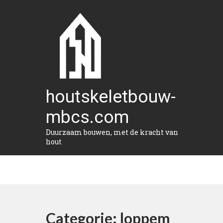
Naar
de
inhoud
gaan
houtskeletbouw-
mbcs.com
Duurzaam bouwen, met de kracht van
hout
Categorie:
loppem