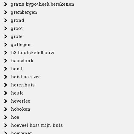
gratis hypotheek berekenen
grembergen
grond
groot
grote
gullegem
h3 houtskeletbouw
haasdonk
heist
heist aan zee
herenhuis
heule
heverlee
hoboken
hoe
hoeveel kost mijn huis
hoevenen