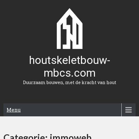
Naar
de
inhoud
gaan
houtskeletbouw-
mbcs.com
Duurzaam bouwen, met de kracht van hout
Menu
Categorie:
immoweb