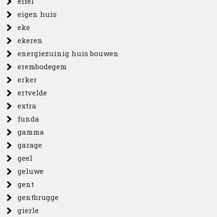
eifel
eigen huis
eke
ekeren
energiezuinig huis bouwen
erembodegem
erker
ertvelde
extra
funda
gamma
garage
geel
geluwe
gent
gentbrugge
gierle