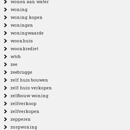
wonen aan water
woning
woning kopen
woningen
woningwaarde
woonhuis
woonkrediet
wtcb
zee
zeebrugge
zelf huis bouwen
zelf huis verkopen
zelfbouw woning
zelfverkoop
zelfverkopen
zepperen
zorgwoning