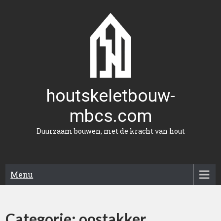
Naar
de
inhoud
gaan
houtskeletbouw-
mbcs.com
Duurzaam bouwen, met de kracht van hout
Menu
Categorie:
oostakker