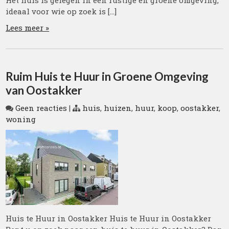
Het huis is gelegen in een rustige en groene omgeving,
ideaal voor wie op zoek is […]
Lees meer »
Ruim Huis te Huur in Groene Omgeving
van Oostakker
Geen reacties
|
huis
,
huizen
,
huur
,
koop
,
oostakker
,
woning
Huis te Huur in Oostakker Huis te Huur in Oostakker