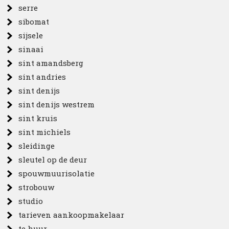
serre
sibomat
sijsele
sinaai
sint amandsberg
sint andries
sint denijs
sint denijs westrem
sint kruis
sint michiels
sleidinge
sleutel op de deur
spouwmuurisolatie
strobouw
studio
tarieven aankoopmakelaar
te huur