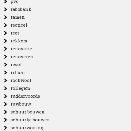
pvc
rabobank
ramen
recticel
reet
rekkem
renovatie
renoveren
resol
rillaar
rockwool
rollegem
ruddervoorde
ruwbouw
schuur bouwen
schuurtje bouwen
schuurwoning