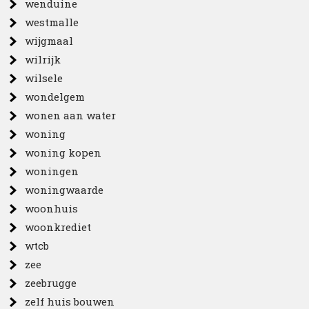
wenduine
westmalle
wijgmaal
wilrijk
wilsele
wondelgem
wonen aan water
woning
woning kopen
woningen
woningwaarde
woonhuis
woonkrediet
wtcb
zee
zeebrugge
zelf huis bouwen