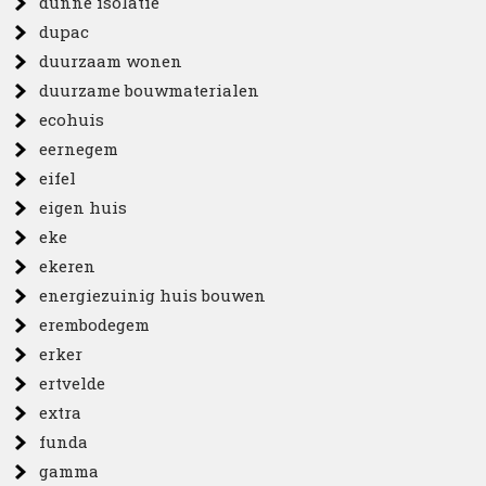
dunne isolatie
dupac
duurzaam wonen
duurzame bouwmaterialen
ecohuis
eernegem
eifel
eigen huis
eke
ekeren
energiezuinig huis bouwen
erembodegem
erker
ertvelde
extra
funda
gamma