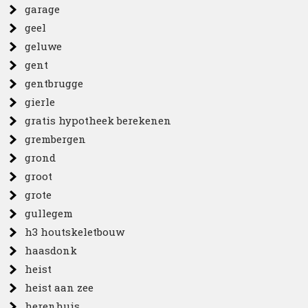
garage
geel
geluwe
gent
gentbrugge
gierle
gratis hypotheek berekenen
grembergen
grond
groot
grote
gullegem
h3 houtskeletbouw
haasdonk
heist
heist aan zee
herenhuis