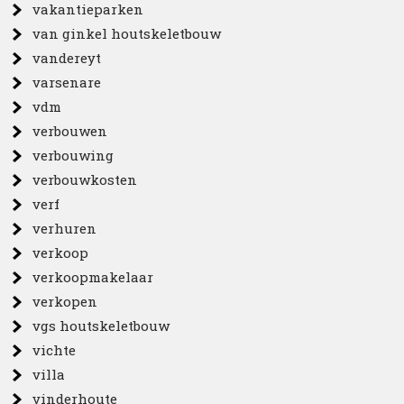
vakantieparken
van ginkel houtskeletbouw
vandereyt
varsenare
vdm
verbouwen
verbouwing
verbouwkosten
verf
verhuren
verkoop
verkoopmakelaar
verkopen
vgs houtskeletbouw
vichte
villa
vinderhoute