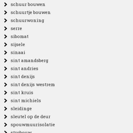
schuur bouwen
schuurtje bouwen
schuurwoning
serre
sibomat
sijsele
sinaai
sint amandsberg
sint andries
sint denijs
sint denijs westrem
sint kruis
sint michiels
sleidinge
sleutel op de deur
spouwmuurisolatie
strobouw