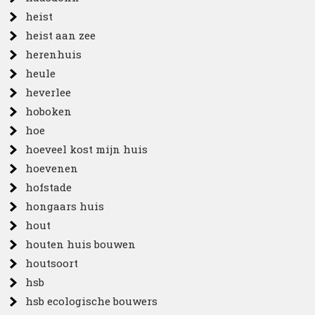
heist
heist aan zee
herenhuis
heule
heverlee
hoboken
hoe
hoeveel kost mijn huis
hoevenen
hofstade
hongaars huis
hout
houten huis bouwen
houtsoort
hsb
hsb ecologische bouwers