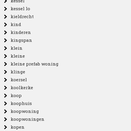
kessel
kessel lo
kieldrecht
kind
kinderen
kingspan
klein
kleine
kleine prefab woning
klinge
koersel
koolkerke
koop
koophuis
koopwoning
koopwoningen
kopen