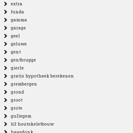
extra
funda
gamma
garage
geel
geluwe
gent
gentbrugge
gierle
gratis hypotheek berekenen
grembergen
grond
groot
grote
gullegem
h3 houtskeletbouw
haasdonk