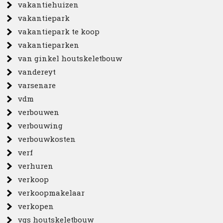
vakantiehuizen
vakantiepark
vakantiepark te koop
vakantieparken
van ginkel houtskeletbouw
vandereyt
varsenare
vdm
verbouwen
verbouwing
verbouwkosten
verf
verhuren
verkoop
verkoopmakelaar
verkopen
vgs houtskeletbouw