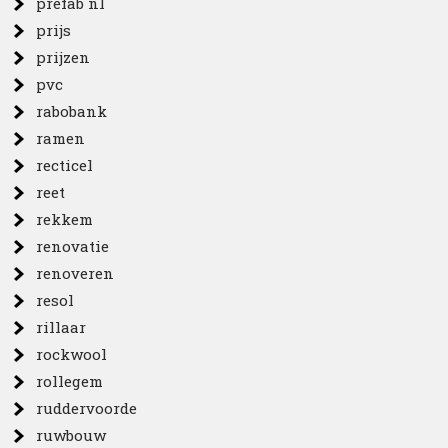
prefab nl
prijs
prijzen
pvc
rabobank
ramen
recticel
reet
rekkem
renovatie
renoveren
resol
rillaar
rockwool
rollegem
ruddervoorde
ruwbouw