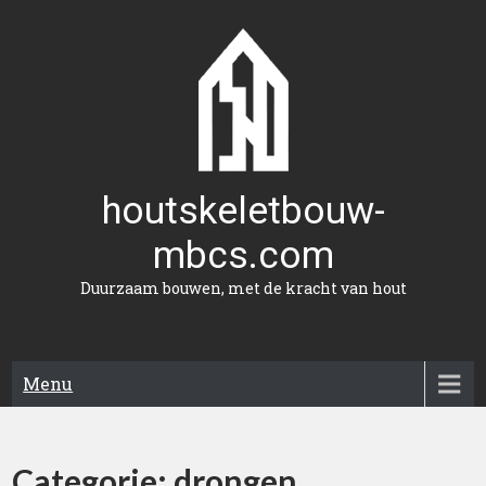
Naar
de
inhoud
gaan
houtskeletbouw-
mbcs.com
Duurzaam bouwen, met de kracht van hout
Menu
Categorie:
drongen