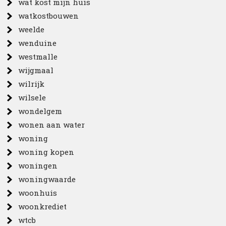
wat kost mijn huis
watkostbouwen
weelde
wenduine
westmalle
wijgmaal
wilrijk
wilsele
wondelgem
wonen aan water
woning
woning kopen
woningen
woningwaarde
woonhuis
woonkrediet
wtcb