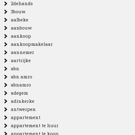
2dehands
3bouw
aalbeke
aanbouw
aankoop
aankoopmakelaar
aannemer
aartrijke
abn
abn amro
abnamro
adegem
adinkerke
antwerpen
appartement
appartement te huur
appartement te koop