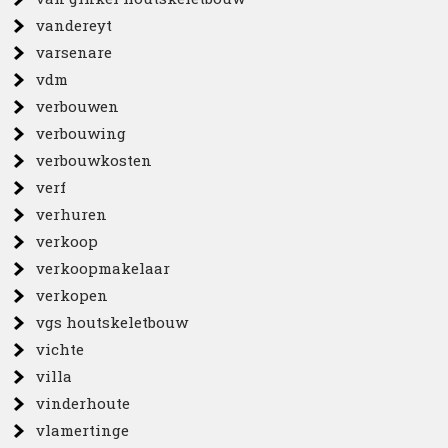
vandereyt
varsenare
vdm
verbouwen
verbouwing
verbouwkosten
verf
verhuren
verkoop
verkoopmakelaar
verkopen
vgs houtskeletbouw
vichte
villa
vinderhoute
vlamertinge