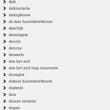
dak
dakisolatie
dakopbouw
de mar houtskeletbouw
deerlijk
desselgem
deurle
deurne
dewaele
doe het zelf
doe het zelf trap renovatie
drongen
dubois houtskeletbouw
dudzele
dun
dunne isolatie
dupac