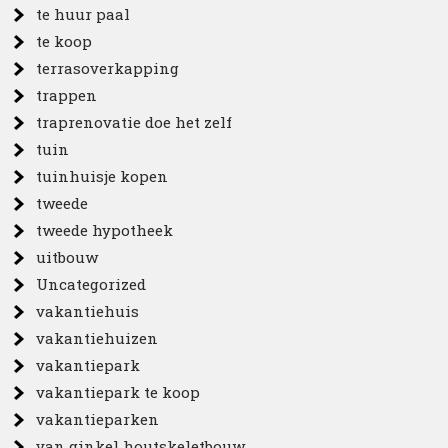
te huur paal
te koop
terrasoverkapping
trappen
traprenovatie doe het zelf
tuin
tuinhuisje kopen
tweede
tweede hypotheek
uitbouw
Uncategorized
vakantiehuis
vakantiehuizen
vakantiepark
vakantiepark te koop
vakantieparken
van ginkel houtskeletbouw