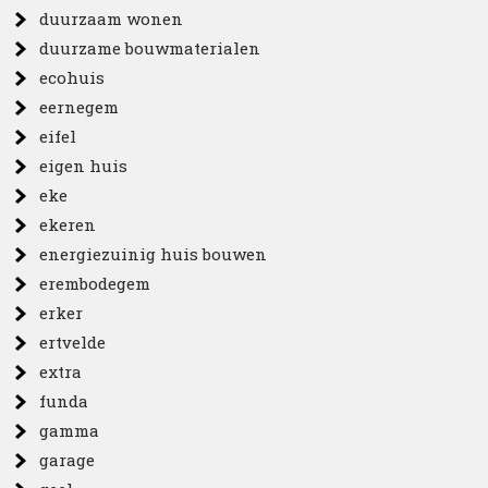
duurzaam wonen
duurzame bouwmaterialen
ecohuis
eernegem
eifel
eigen huis
eke
ekeren
energiezuinig huis bouwen
erembodegem
erker
ertvelde
extra
funda
gamma
garage