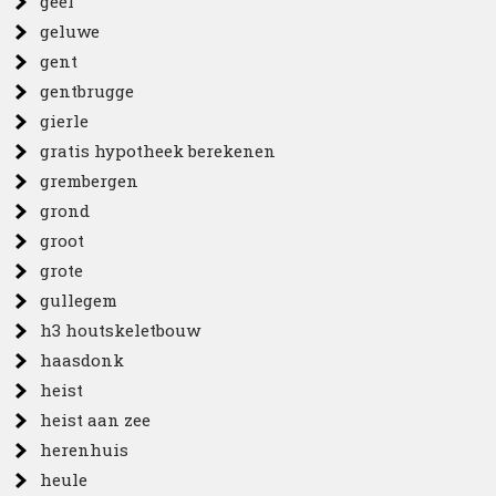
geel
geluwe
gent
gentbrugge
gierle
gratis hypotheek berekenen
grembergen
grond
groot
grote
gullegem
h3 houtskeletbouw
haasdonk
heist
heist aan zee
herenhuis
heule