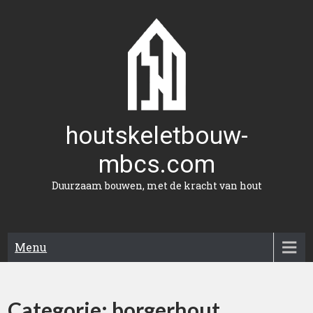
Naar
de
inhoud
gaan
houtskeletbouw-
mbcs.com
Duurzaam bouwen, met de kracht van hout
Menu
Categorie:
borgerhout