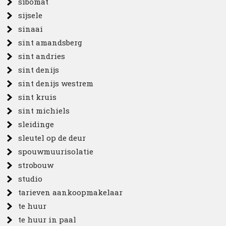
sibomat
sijsele
sinaai
sint amandsberg
sint andries
sint denijs
sint denijs westrem
sint kruis
sint michiels
sleidinge
sleutel op de deur
spouwmuurisolatie
strobouw
studio
tarieven aankoopmakelaar
te huur
te huur in paal