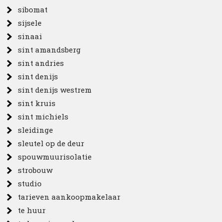
sibomat
sijsele
sinaai
sint amandsberg
sint andries
sint denijs
sint denijs westrem
sint kruis
sint michiels
sleidinge
sleutel op de deur
spouwmuurisolatie
strobouw
studio
tarieven aankoopmakelaar
te huur