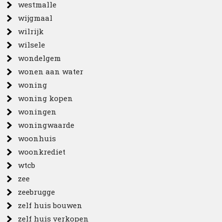
westmalle
wijgmaal
wilrijk
wilsele
wondelgem
wonen aan water
woning
woning kopen
woningen
woningwaarde
woonhuis
woonkrediet
wtcb
zee
zeebrugge
zelf huis bouwen
zelf huis verkopen