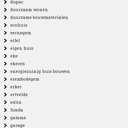
dupac
duurzaam wonen
duurzame bouwmaterialen
ecohuis
eernegem
eifel
eigen huis
eke
ekeren
energiezuinig huis bouwen
erembodegem
erker
ertvelde
extra
funda
gamma
garage