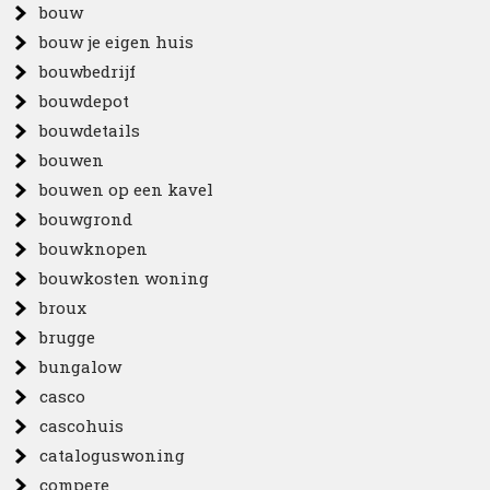
bouw
bouw je eigen huis
bouwbedrijf
bouwdepot
bouwdetails
bouwen
bouwen op een kavel
bouwgrond
bouwknopen
bouwkosten woning
broux
brugge
bungalow
casco
cascohuis
cataloguswoning
compere