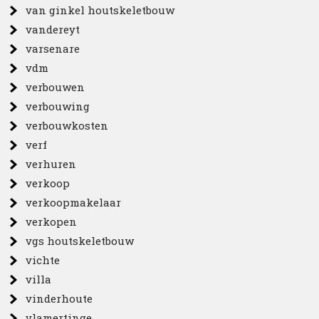
van ginkel houtskeletbouw
vandereyt
varsenare
vdm
verbouwen
verbouwing
verbouwkosten
verf
verhuren
verkoop
verkoopmakelaar
verkopen
vgs houtskeletbouw
vichte
villa
vinderhoute
vlamertinge