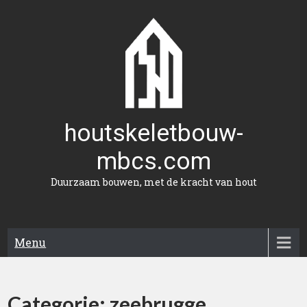
Naar
de
inhoud
gaan
houtskeletbouw-
mbcs.com
Duurzaam bouwen, met de kracht van hout
Menu
Categorie:
zeebrugge