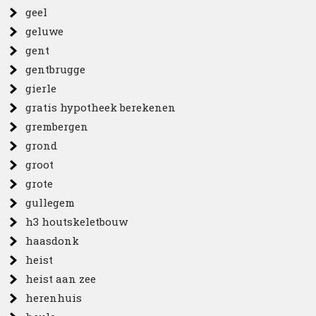
geel
geluwe
gent
gentbrugge
gierle
gratis hypotheek berekenen
grembergen
grond
groot
grote
gullegem
h3 houtskeletbouw
haasdonk
heist
heist aan zee
herenhuis