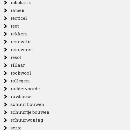
rabobank
ramen
recticel
reet
rekkem
renovatie
renoveren
resol
rillaar
rockwool
rollegem
ruddervoorde
ruwbouw
schuur bouwen
schuurtje bouwen
schuurwoning
serre