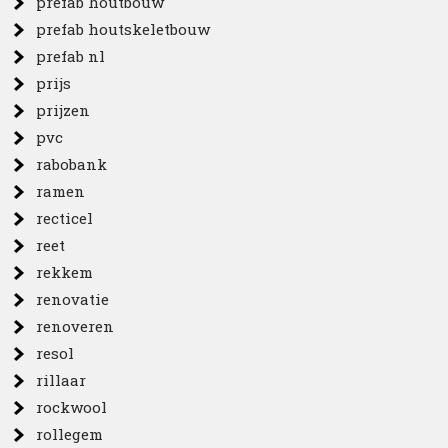
prefab houtbouw
prefab houtskeletbouw
prefab nl
prijs
prijzen
pvc
rabobank
ramen
recticel
reet
rekkem
renovatie
renoveren
resol
rillaar
rockwool
rollegem