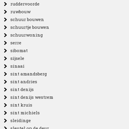
ruddervoorde
ruwbouw
schuur bouwen
schuurtje bouwen
schuurwoning
serre
sibomat
sijsele
sinaai
sint amandsberg
sint andries
sint denijs
sint denijs westrem
sint kruis
sint michiels
sleidinge
sleutel op de deur