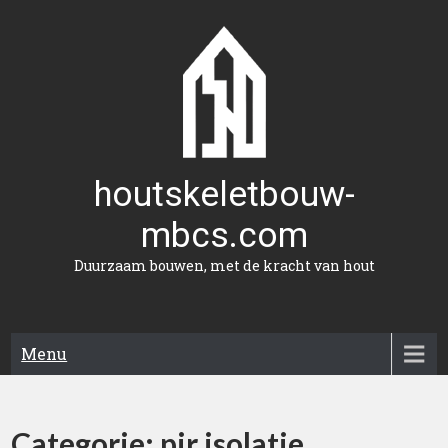
Naar
de
inhoud
gaan
houtskeletbouw-
mbcs.com
Duurzaam bouwen, met de kracht van hout
Menu
Categorie:
pir isolatie