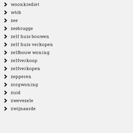
woonkrediet
wtcb
zee
zeebrugge
zelf huis bouwen
zelf huis verkopen
zelfbouw woning
zelfverkoop
zelfverkopen
zepperen
zorgwoning
zuid
zwevezele
zwijnaarde