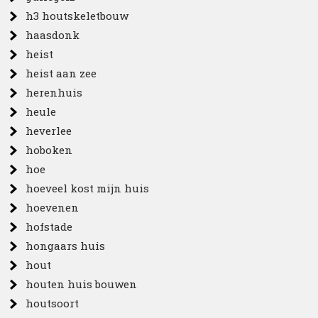
h3 houtskeletbouw
haasdonk
heist
heist aan zee
herenhuis
heule
heverlee
hoboken
hoe
hoeveel kost mijn huis
hoevenen
hofstade
hongaars huis
hout
houten huis bouwen
houtsoort