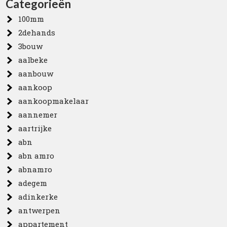
Categorieën
100mm
2dehands
3bouw
aalbeke
aanbouw
aankoop
aankoopmakelaar
aannemer
aartrijke
abn
abn amro
abnamro
adegem
adinkerke
antwerpen
appartement