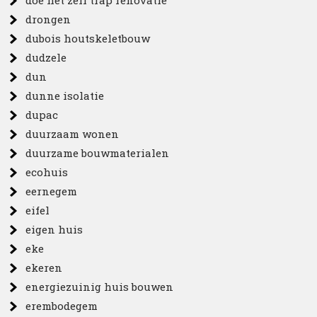
doe het zelf trap renovatie
drongen
dubois houtskeletbouw
dudzele
dun
dunne isolatie
dupac
duurzaam wonen
duurzame bouwmaterialen
ecohuis
eernegem
eifel
eigen huis
eke
ekeren
energiezuinig huis bouwen
erembodegem