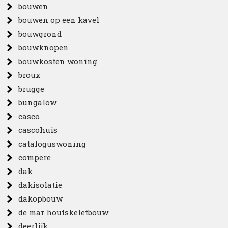
bouwen
bouwen op een kavel
bouwgrond
bouwknopen
bouwkosten woning
broux
brugge
bungalow
casco
cascohuis
cataloguswoning
compere
dak
dakisolatie
dakopbouw
de mar houtskeletbouw
deerlijk