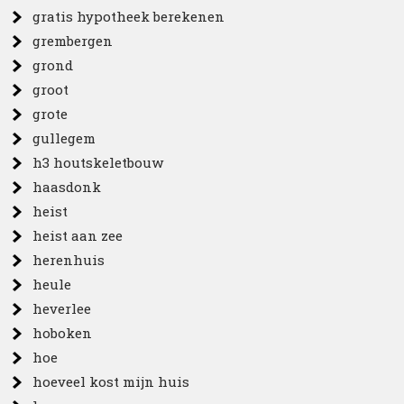
gratis hypotheek berekenen
grembergen
grond
groot
grote
gullegem
h3 houtskeletbouw
haasdonk
heist
heist aan zee
herenhuis
heule
heverlee
hoboken
hoe
hoeveel kost mijn huis