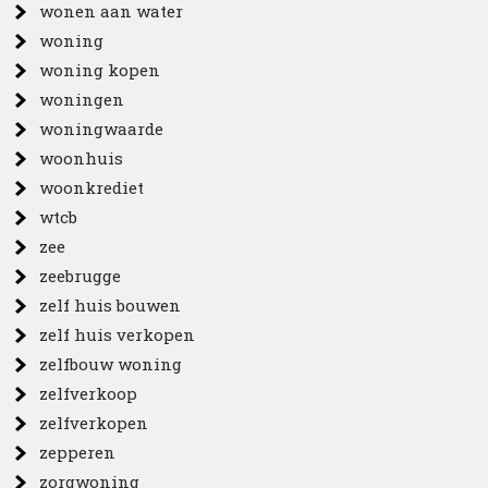
wonen aan water
woning
woning kopen
woningen
woningwaarde
woonhuis
woonkrediet
wtcb
zee
zeebrugge
zelf huis bouwen
zelf huis verkopen
zelfbouw woning
zelfverkoop
zelfverkopen
zepperen
zorgwoning