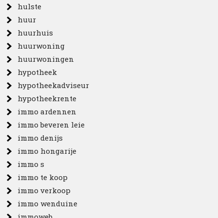
hulste
huur
huurhuis
huurwoning
huurwoningen
hypotheek
hypotheekadviseur
hypotheekrente
immo ardennen
immo beveren leie
immo denijs
immo hongarije
immo s
immo te koop
immo verkoop
immo wenduine
immoweb