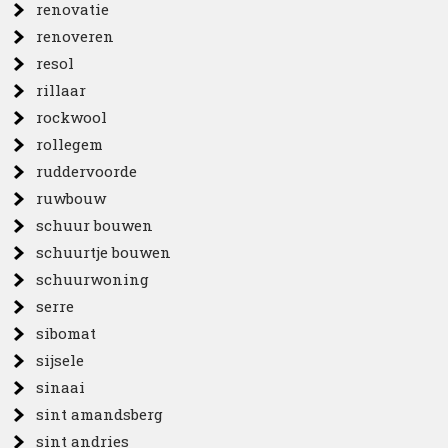
renovatie
renoveren
resol
rillaar
rockwool
rollegem
ruddervoorde
ruwbouw
schuur bouwen
schuurtje bouwen
schuurwoning
serre
sibomat
sijsele
sinaai
sint amandsberg
sint andries