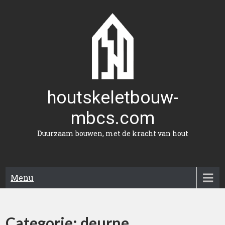
Naar
de
inhoud
gaan
houtskeletbouw-
mbcs.com
Duurzaam bouwen, met de kracht van hout
Menu
Categorie:
deurne