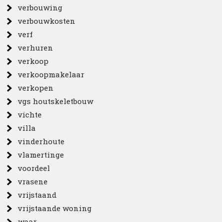
verbouwing
verbouwkosten
verf
verhuren
verkoop
verkoopmakelaar
verkopen
vgs houtskeletbouw
vichte
villa
vinderhoute
vlamertinge
voordeel
vrasene
vrijstaand
vrijstaande woning
waar