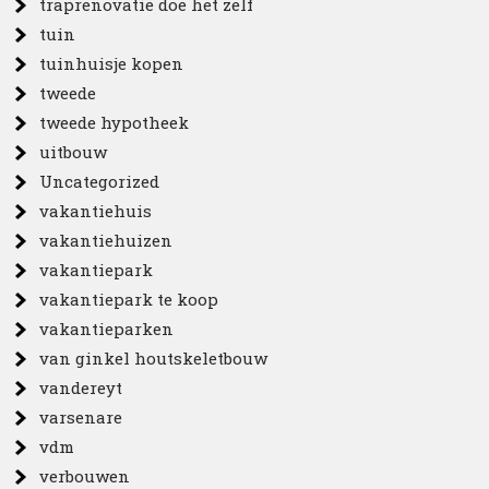
traprenovatie doe het zelf
tuin
tuinhuisje kopen
tweede
tweede hypotheek
uitbouw
Uncategorized
vakantiehuis
vakantiehuizen
vakantiepark
vakantiepark te koop
vakantieparken
van ginkel houtskeletbouw
vandereyt
varsenare
vdm
verbouwen