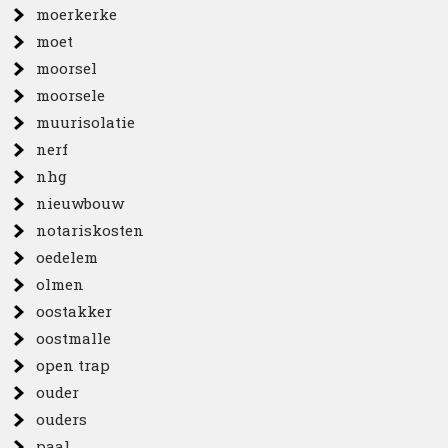
moerkerke
moet
moorsel
moorsele
muurisolatie
nerf
nhg
nieuwbouw
notariskosten
oedelem
olmen
oostakker
oostmalle
open trap
ouder
ouders
paal