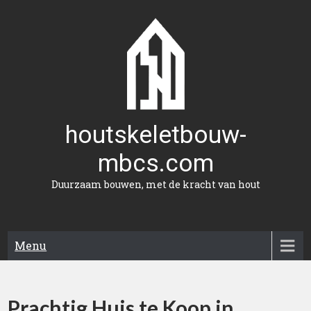
Naar
de
inhoud
gaan
houtskeletbouw-
mbcs.com
Duurzaam bouwen, met de kracht van hout
Menu
Prachtig Huis te Koop in