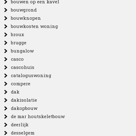
bouwen op een kavel
bouwgrond
bouwknopen
bouwkosten woning
broux
brugge
bungalow
casco
cascohuis
cataloguswoning
compere
dak
dakisolatie
dakopbouw
de mar houtskeletbouw
deerlijk
desselgem