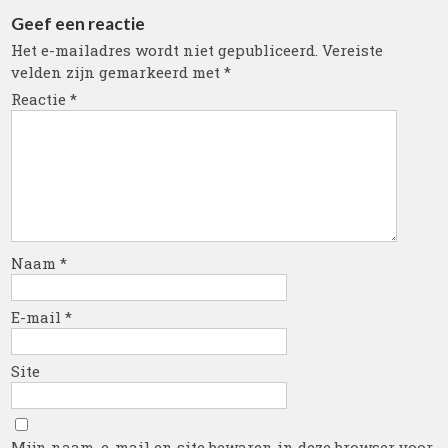
Geef een reactie
Het e-mailadres wordt niet gepubliceerd.
Vereiste
velden zijn gemarkeerd met
*
Reactie
*
Naam
*
E-mail
*
Site
Mijn naam, e-mail en site bewaren in deze browser voor