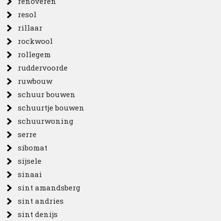
renoveren
resol
rillaar
rockwool
rollegem
ruddervoorde
ruwbouw
schuur bouwen
schuurtje bouwen
schuurwoning
serre
sibomat
sijsele
sinaai
sint amandsberg
sint andries
sint denijs