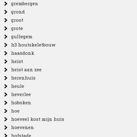
grembergen
grond
groot
grote
gullegem
h3 houtskeletbouw
haasdonk
heist
heist aan zee
herenhuis
heule
heverlee
hoboken
hoe
hoeveel kost mijn huis
hoevenen
hofstade