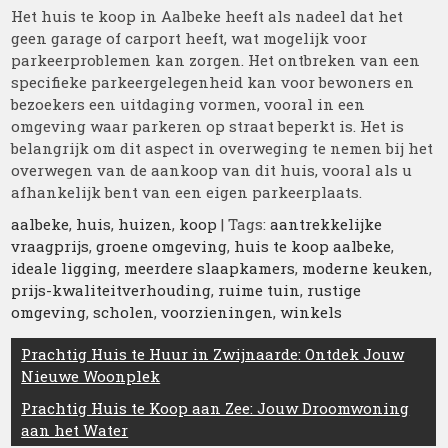
Het huis te koop in Aalbeke heeft als nadeel dat het
geen garage of carport heeft, wat mogelijk voor
parkeerproblemen kan zorgen. Het ontbreken van een
specifieke parkeergelegenheid kan voor bewoners en
bezoekers een uitdaging vormen, vooral in een
omgeving waar parkeren op straat beperkt is. Het is
belangrijk om dit aspect in overweging te nemen bij het
overwegen van de aankoop van dit huis, vooral als u
afhankelijk bent van een eigen parkeerplaats.
aalbeke
,
huis
,
huizen
,
koop
| Tags:
aantrekkelijke
vraagprijs
,
groene omgeving
,
huis te koop aalbeke
,
ideale ligging
,
meerdere slaapkamers
,
moderne keuken
,
prijs-kwaliteitverhouding
,
ruime tuin
,
rustige
omgeving
,
scholen
,
voorzieningen
,
winkels
Berichtnavigatie
Prachtig Huis te Huur in Zwijnaarde: Ontdek Jouw
Nieuwe Woonplek
Prachtig Huis te Koop aan Zee: Jouw Droomwoning
aan het Water