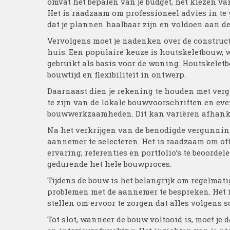
omvat het bepalen van je budget, het kiezen va
Het is raadzaam om professioneel advies in te
dat je plannen haalbaar zijn en voldoen aan d
Vervolgens moet je nadenken over de construct
huis. Een populaire keuze is houtskeletbouw, 
gebruikt als basis voor de woning. Houtskeletbo
bouwtijd en flexibiliteit in ontwerp.
Daarnaast dien je rekening te houden met verg
te zijn van de lokale bouwvoorschriften en ev
bouwwerkzaamheden. Dit kan variëren afhankeli
Na het verkrijgen van de benodigde vergunning
aannemer te selecteren. Het is raadzaam om of
ervaring, referenties en portfolio’s te beoord
gedurende het hele bouwproces.
Tijdens de bouw is het belangrijk om regelmati
problemen met de aannemer te bespreken. Het i
stellen om ervoor te zorgen dat alles volgens 
Tot slot, wanneer de bouw voltooid is, moet j