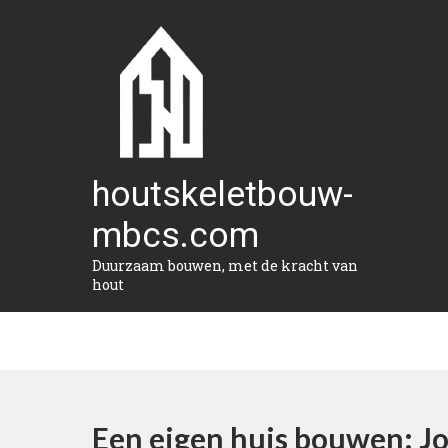
Naar
de
inhoud
gaan
houtskeletbouw-
mbcs.com
Duurzaam bouwen, met de kracht van
hout
Een eigen huis bouwen: 