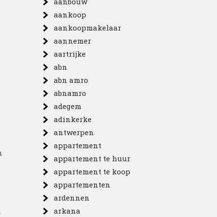
aanbouw
aankoop
aankoopmakelaar
aannemer
aartrijke
abn
abn amro
abnamro
adegem
adinkerke
antwerpen
appartement
n
appartement te huur
appartement te koop
appartementen
ardennen
n
arkana