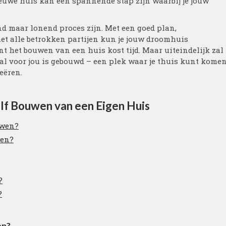
ieuwe huis kan een spannende stap zijn waarbij je jouw
d maar lonend proces zijn. Met een goed plan,
et alle betrokken partijen kun je jouw droomhuis
ant het bouwen van een huis kost tijd. Maar uiteindelijk zal
l voor jou is gebouwd – een plek waar je thuis kunt kome
eëren.
lf Bouwen van een Eigen Huis
uwen?
wen?
?
?
en?