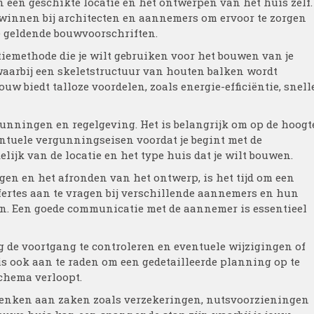
n een geschikte locatie en het ontwerpen van het huis zelf.
 winnen bij architecten en aannemers om ervoor te zorgen
e geldende bouwvoorschriften.
iemethode die je wilt gebruiken voor het bouwen van je
waarbij een skeletstructuur van houten balken wordt
uw biedt talloze voordelen, zoals energie-efficiëntie, snell
unningen en regelgeving. Het is belangrijk om op de hoogt
entuele vergunningseisen voordat je begint met de
jk van de locatie en het type huis dat je wilt bouwen.
en en het afronden van het ontwerp, is het tijd om een
fertes aan te vragen bij verschillende aannemers en hun
elen. Een goede communicatie met de aannemer is essentieel
g de voortgang te controleren en eventuele wijzigingen of
s ook aan te raden om een gedetailleerde planning op te
schema verloopt.
e denken aan zaken zoals verzekeringen, nutsvoorzieningen