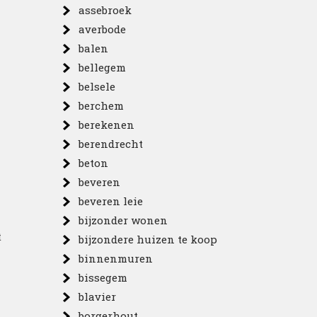
assebroek
averbode
balen
bellegem
belsele
berchem
berekenen
berendrecht
beton
beveren
beveren leie
bijzonder wonen
t
bijzondere huizen te koop
binnenmuren
bissegem
blavier
borgerhout