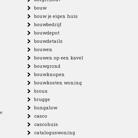
bouw
bouw je eigen huis
bouwbedrijf
bouwdepot
bouwdetails
bouwen
bouwen op een kavel
bouwgrond
bouwknopen
bouwkosten woning
broux
brugge
bungalow
je
casco
cascohuis
cataloguswoning