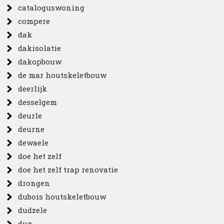
cataloguswoning
compere
dak
dakisolatie
dakopbouw
de mar houtskeletbouw
deerlijk
desselgem
deurle
deurne
dewaele
doe het zelf
doe het zelf trap renovatie
drongen
dubois houtskeletbouw
dudzele
dun