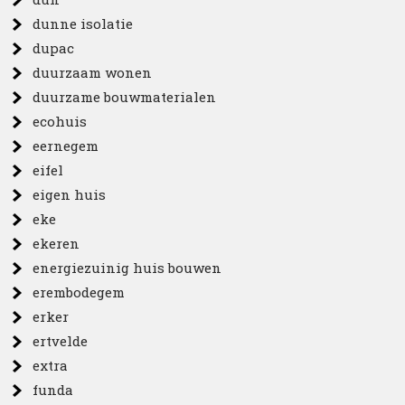
dunne isolatie
dupac
duurzaam wonen
duurzame bouwmaterialen
ecohuis
eernegem
eifel
eigen huis
eke
ekeren
energiezuinig huis bouwen
erembodegem
erker
ertvelde
extra
funda