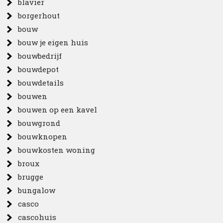
blavier
borgerhout
bouw
bouw je eigen huis
bouwbedrijf
bouwdepot
bouwdetails
bouwen
bouwen op een kavel
bouwgrond
bouwknopen
bouwkosten woning
broux
brugge
bungalow
casco
cascohuis