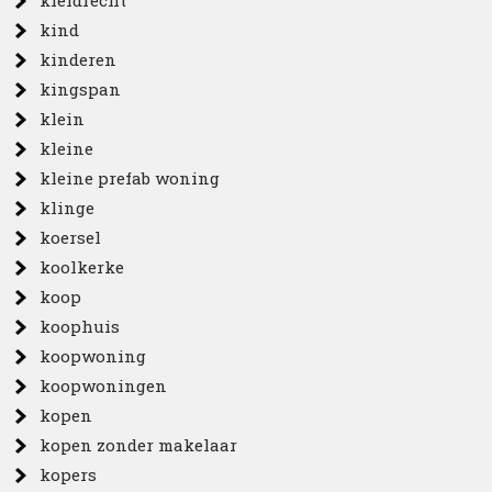
kieldrecht
kind
kinderen
kingspan
klein
kleine
kleine prefab woning
klinge
koersel
koolkerke
koop
koophuis
koopwoning
koopwoningen
kopen
kopen zonder makelaar
kopers