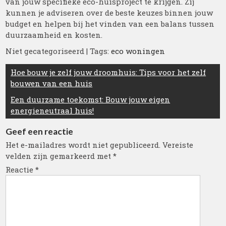
van jouw specifieke eco-huisproject te krijgen. Zij
kunnen je adviseren over de beste keuzes binnen jouw
budget en helpen bij het vinden van een balans tussen
duurzaamheid en kosten.
Niet gecategoriseerd
| Tags:
eco woningen
Berichtnavigatie
Hoe bouw je zelf jouw droomhuis: Tips voor het zelf
bouwen van een huis
Een duurzame toekomst: Bouw jouw eigen
energieneutraal huis!
Geef een reactie
Het e-mailadres wordt niet gepubliceerd.
Vereiste
velden zijn gemarkeerd met
*
Reactie
*