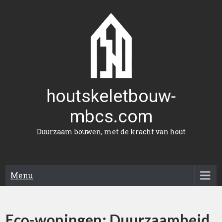
Naar
de
inhoud
gaan
houtskeletbouw-
mbcs.com
Duurzaam bouwen, met de kracht van hout
Menu
Eco-woningen: Duurzaamheid