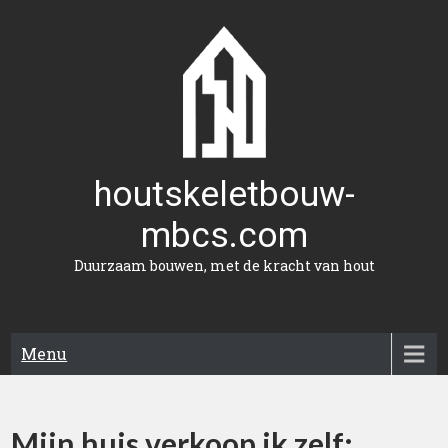
Naar
de
inhoud
gaan
houtskeletbouw-
mbcs.com
Duurzaam bouwen, met de kracht van hout
Menu
Mijn huis verkoop ik zelf: