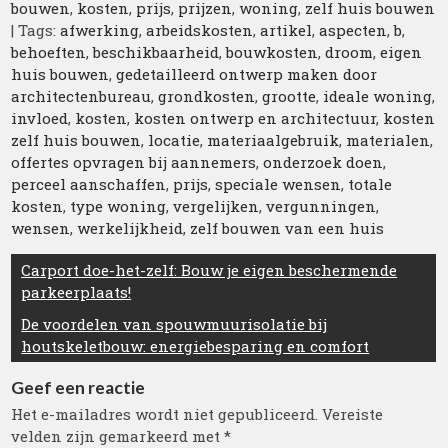
bouwen
,
kosten
,
prijs
,
prijzen
,
woning
,
zelf huis bouwen
| Tags:
afwerking
,
arbeidskosten
,
artikel
,
aspecten
,
b
,
behoeften
,
beschikbaarheid
,
bouwkosten
,
droom
,
eigen
huis bouwen
,
gedetailleerd ontwerp maken door
architectenbureau
,
grondkosten
,
grootte
,
ideale woning
,
invloed
,
kosten
,
kosten ontwerp en architectuur
,
kosten
zelf huis bouwen
,
locatie
,
materiaalgebruik
,
materialen
,
offertes opvragen bij aannemers
,
onderzoek doen
,
perceel aanschaffen
,
prijs
,
speciale wensen
,
totale
kosten
,
type woning
,
vergelijken
,
vergunningen
,
wensen
,
werkelijkheid
,
zelf bouwen van een huis
Berichtnavigatie
Carport doe-het-zelf: Bouw je eigen beschermende
parkeerplaats!
De voordelen van spouwmuurisolatie bij
houtskeletbouw: energiebesparing en comfort
Geef een reactie
Het e-mailadres wordt niet gepubliceerd.
Vereiste
velden zijn gemarkeerd met
*