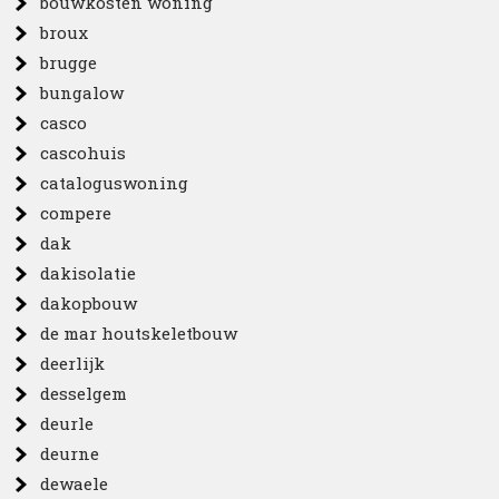
bouwkosten woning
broux
brugge
bungalow
casco
cascohuis
cataloguswoning
compere
dak
dakisolatie
dakopbouw
de mar houtskeletbouw
deerlijk
desselgem
deurle
deurne
dewaele