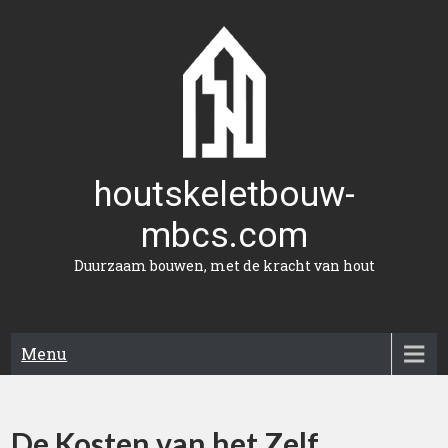
Naar
de
inhoud
gaan
houtskeletbouw-
mbcs.com
Duurzaam bouwen, met de kracht van hout
Menu
De Kosten van het Zelf