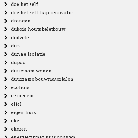
doe het zelf
doe het zelf trap renovatie
drongen
dubois houtskeletbouw
dudzele
dun
dunne isolatie
dupac
duurzaam wonen
duurzame bouwmaterialen
ecohuis
eernegem
eifel
eigen huis
eke
ekeren
energiezuinig huis bouwen