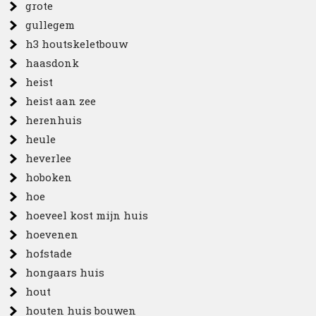
grote
gullegem
h3 houtskeletbouw
haasdonk
heist
heist aan zee
herenhuis
heule
heverlee
hoboken
hoe
hoeveel kost mijn huis
hoevenen
hofstade
hongaars huis
hout
houten huis bouwen