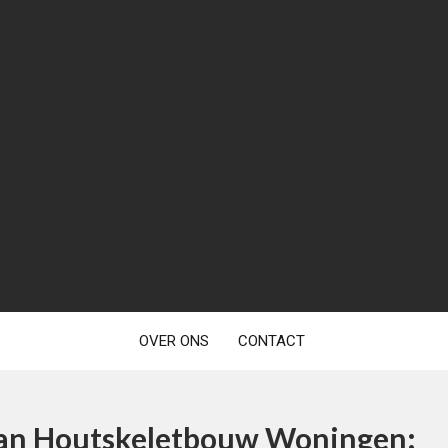
OVER ONS
CONTACT
 van Houtskeletbouw Woningen: