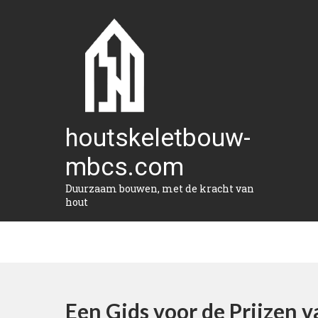
Naar
de
inhoud
gaan
houtskeletbouw-
mbcs.com
Duurzaam bouwen, met de kracht van
hout
Een Gids voor de Prijzen