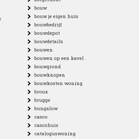
bouw
bouw je eigen huis
e
bouwbedrijf
bouwdepot
bouwdetails
bouwen
bouwen op een kavel
bouwgrond
bouwknopen
bouwkosten woning
broux
brugge
bungalow
casco
cascohuis
cataloguswoning