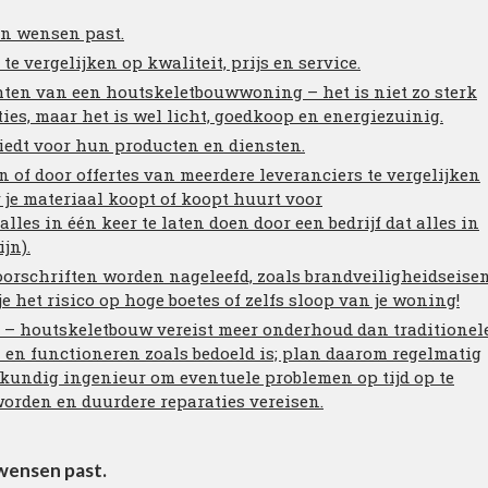
en wensen past.
e vergelijken op kwaliteit, prijs en service.
hten van een houtskeletbouwwoning – het is niet zo sterk
ties, maar het is wel licht, goedkoop en energiezuinig.
biedt voor hun producten en diensten.
n of door offertes van meerdere leveranciers te vergelijken
 je materiaal koopt of koopt huurt voor
les in één keer te laten doen door een bedrijf dat alles in
jn).
voorschriften worden nageleefd, zoals brandveiligheidseisen
het risico op hoge boetes of zelfs sloop van je woning!
– houtskeletbouw vereist meer onderhoud dan traditionel
en en functioneren zoals bedoeld is; plan daarom regelmatig
kundig ingenieur om eventuele problemen op tijd op te
worden en duurdere reparaties vereisen.
wensen past.