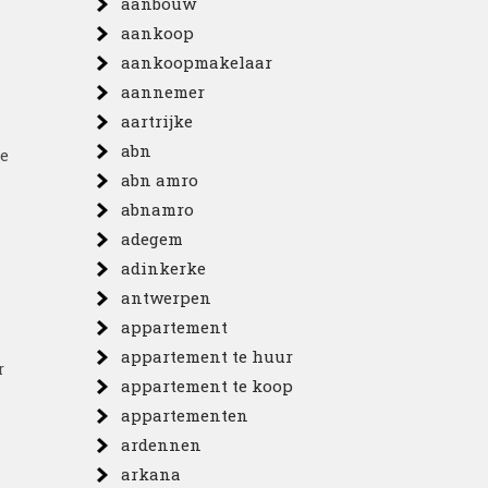
aanbouw
aankoop
aankoopmakelaar
aannemer
aartrijke
abn
ie
abn amro
abnamro
adegem
adinkerke
antwerpen
appartement
appartement te huur
r
appartement te koop
appartementen
ardennen
arkana