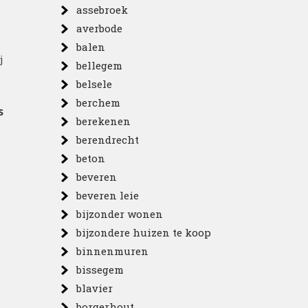
assebroek
averbode
balen
j
bellegem
belsele
berchem
s
berekenen
berendrecht
beton
beveren
beveren leie
bijzonder wonen
bijzondere huizen te koop
binnenmuren
bissegem
blavier
borgerhout